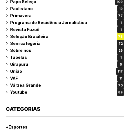
Papo Seleça
109
Paulistano
19
Primavera
77
Programa de Residência Jornalística
1
Revista Fuzuê
1
Seleção Brasileira
78
Sem categoria
72
Sobre nós
29
Tabelas
1
Uirapuru
5
União
117
VAF
11
Várzea Grande
70
Youtube
89
CATEGORIAS
+Esportes