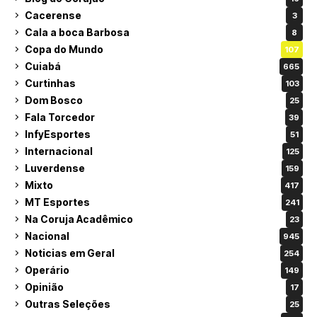
Cacerense
3
Cala a boca Barbosa
8
Copa do Mundo
107
Cuiabá
665
Curtinhas
103
Dom Bosco
25
Fala Torcedor
39
InfyEsportes
51
Internacional
125
Luverdense
159
Mixto
417
MT Esportes
241
Na Coruja Acadêmico
23
Nacional
945
Noticias em Geral
254
Operário
149
Opinião
17
Outras Seleções
25