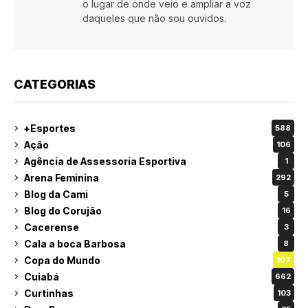
o lugar de onde veio e ampliar a voz
daqueles que não sou ouvidos.
CATEGORIAS
+Esportes
588
Ação
106
Agência de Assessoria Esportiva
1
Arena Feminina
292
Blog da Cami
5
Blog do Corujão
16
Cacerense
3
Cala a boca Barbosa
8
Copa do Mundo
107
Cuiabá
662
Curtinhas
103