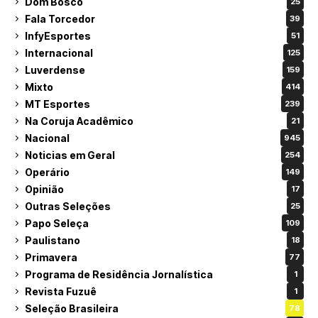
Dom Bosco
25
Fala Torcedor
39
InfyEsportes
51
Internacional
125
Luverdense
159
Mixto
414
MT Esportes
239
Na Coruja Acadêmico
21
Nacional
945
Noticias em Geral
254
Operário
149
Opinião
17
Outras Seleções
25
Papo Seleça
109
Paulistano
18
Primavera
77
Programa de Residência Jornalística
1
Revista Fuzuê
1
Seleção Brasileira
78