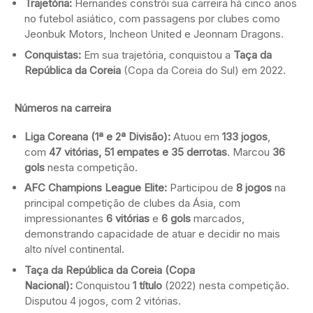
Trajetória:
Hernandes constrói sua carreira há cinco anos
no futebol asiático, com passagens por clubes como
Jeonbuk Motors, Incheon United e Jeonnam Dragons.
Conquistas:
Em sua trajetória, conquistou a
Taça da
República da Coreia
(Copa da Coreia do Sul) em 2022.
Números
na carreira
Liga Coreana (1ª e 2ª Divisão):
Atuou em
133 jogos
,
com
47 vitórias, 51 empates e 35 derrotas
. Marcou
36
gols
nesta competição.
AFC Champions League Elite:
Participou de
8 jogos
na
principal competição de clubes da Ásia, com
impressionantes
6 vitórias
e
6 gols
marcados,
demonstrando capacidade de atuar e decidir no mais
alto nível continental.
Taça da República da Coreia (Copa
Nacional):
Conquistou
1 título
(2022) nesta competição.
Disputou 4 jogos, com 2 vitórias.