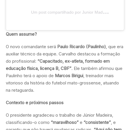
U
m post compartilhado por Junior Madeira (@jrmadeira01)
Quem assume?
O novo comandante será
Paulo Ricardo (Paulinho)
, que era
auxiliar técnico da equipe. Carvalho destacou a formação
do profissional:
“Capacitado, ex-atleta, formado em
educação física, licença B, CBF”
. Ele também afirmou que
Paulinho terá o apoio de
Marcos Birigui
, treinador mais
vitorioso da história do futebol mato-grossense, atuando
na retaguarda.
Contexto e próximos passos
O presidente agradeceu o trabalho de Júnior Madeira,
classificando-o como
“maravilhoso”
e
“consistente”
, e
garantiu que não haverá mudanças radicais.
“Aqui não tem