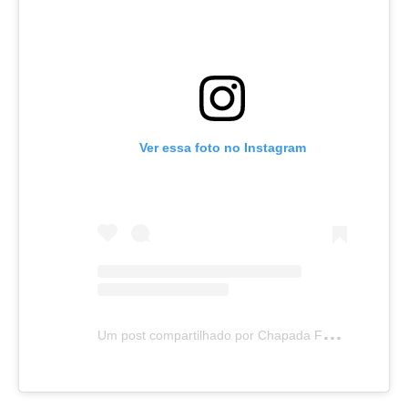
Ver essa foto no Instagram
U
m post compartilhado por Chapada Futebol Clube (@chapadafutebolclube_)