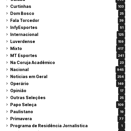
Curtinhas
103
Dom Bosco
25
Fala Torcedor
39
InfyEsportes
51
Internacional
125
Luverdense
159
Mixto
417
MT Esportes
241
Na Coruja Acadêmico
23
Nacional
945
Noticias em Geral
254
Operário
149
Opinião
17
Outras Seleções
25
Papo Seleça
109
Paulistano
19
Primavera
77
Programa de Residência Jornalística
1