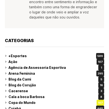
encontro entre sentimento e informação e
também como uma forma de engrandecer
o lugar de onde veio e ampliar a voz
daqueles que não sou ouvidos.
CATEGORIAS
+Esportes
589
Ação
107
Agência de Assessoria Esportiva
1
Arena Feminina
295
Blog da Cami
5
Blog do Corujão
16
Cacerense
3
Cala a boca Barbosa
8
Copa do Mundo
107
Cuiabá
665