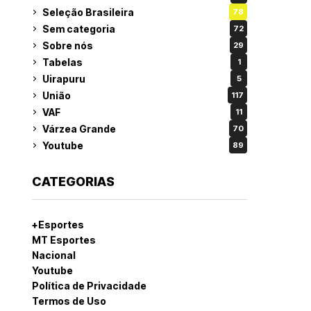
Seleção Brasileira
78
Sem categoria
72
Sobre nós
29
Tabelas
1
Uirapuru
5
União
117
VAF
11
Várzea Grande
70
Youtube
89
CATEGORIAS
+Esportes
MT Esportes
Nacional
Youtube
Política de Privacidade
Termos de Uso