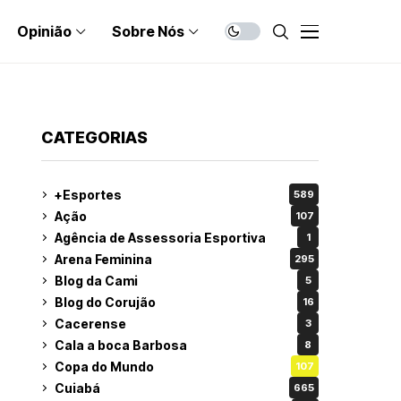
Opinião
Sobre Nós
CATEGORIAS
+Esportes
589
Ação
107
Agência de Assessoria Esportiva
1
Arena Feminina
295
Blog da Cami
5
Blog do Corujão
16
Cacerense
3
Cala a boca Barbosa
8
Copa do Mundo
107
Cuiabá
665