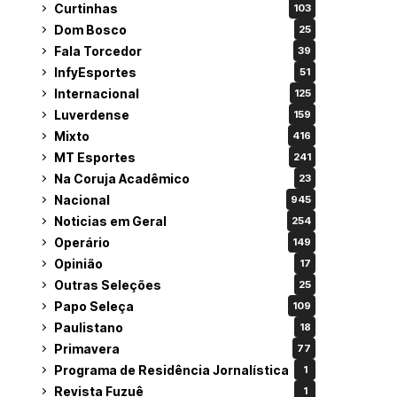
Curtinhas
103
Dom Bosco
25
Fala Torcedor
39
InfyEsportes
51
Internacional
125
Luverdense
159
Mixto
416
MT Esportes
241
Na Coruja Acadêmico
23
Nacional
945
Noticias em Geral
254
Operário
149
Opinião
17
Outras Seleções
25
Papo Seleça
109
Paulistano
18
Primavera
77
Programa de Residência Jornalística
1
Revista Fuzuê
1