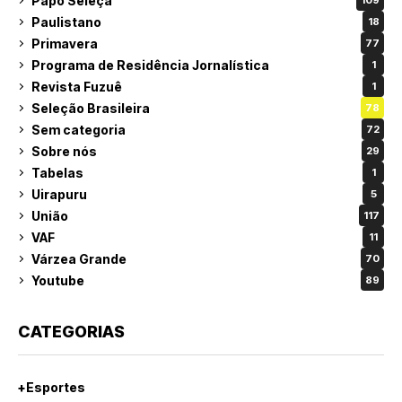
Papo Seleça
109
Paulistano
18
Primavera
77
Programa de Residência Jornalística
1
Revista Fuzuê
1
Seleção Brasileira
78
Sem categoria
72
Sobre nós
29
Tabelas
1
Uirapuru
5
União
117
VAF
11
Várzea Grande
70
Youtube
89
CATEGORIAS
+Esportes