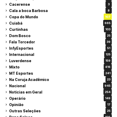
Cacerense
3
Cala a boca Barbosa
8
Copa do Mundo
107
Cuiabá
665
Curtinhas
103
Dom Bosco
25
Fala Torcedor
39
InfyEsportes
51
Internacional
125
Luverdense
159
Mixto
416
MT Esportes
241
Na Coruja Acadêmico
23
Nacional
945
Noticias em Geral
254
Operário
149
Opinião
17
Outras Seleções
25