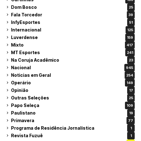
Dom Bosco
25
Fala Torcedor
39
InfyEsportes
51
Internacional
125
Luverdense
159
Mixto
417
MT Esportes
241
Na Coruja Acadêmico
23
Nacional
945
Noticias em Geral
254
Operário
149
Opinião
17
Outras Seleções
25
Papo Seleça
109
Paulistano
19
Primavera
77
Programa de Residência Jornalística
1
Revista Fuzuê
1