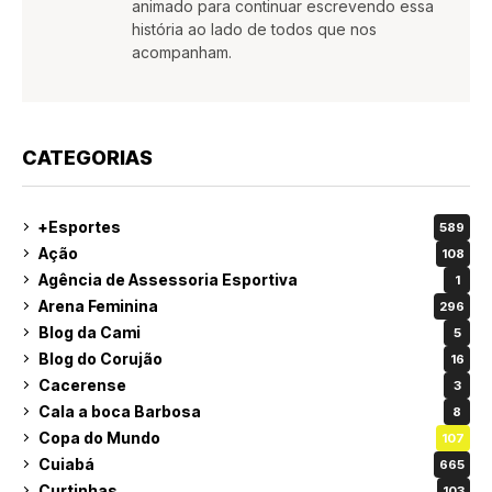
animado para continuar escrevendo essa
história ao lado de todos que nos
acompanham.
CATEGORIAS
+Esportes
589
Ação
108
Agência de Assessoria Esportiva
1
Arena Feminina
296
Blog da Cami
5
Blog do Corujão
16
Cacerense
3
Cala a boca Barbosa
8
Copa do Mundo
107
Cuiabá
665
Curtinhas
103