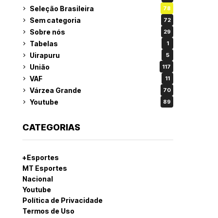
Seleção Brasileira
78
Sem categoria
72
Sobre nós
29
Tabelas
1
Uirapuru
5
União
117
VAF
11
Várzea Grande
70
Youtube
89
CATEGORIAS
+Esportes
MT Esportes
Nacional
Youtube
Política de Privacidade
Termos de Uso