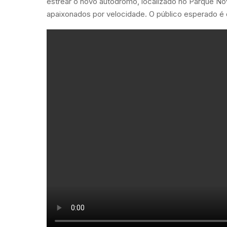
estrear o novo autódromo, localizado no Parque No
apaixonados por velocidade. O público esperado é 