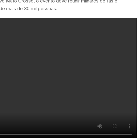
vo Mato Grosso, o evento deve reunir milhares de fãs e
de mais de 30 mil pessoas.