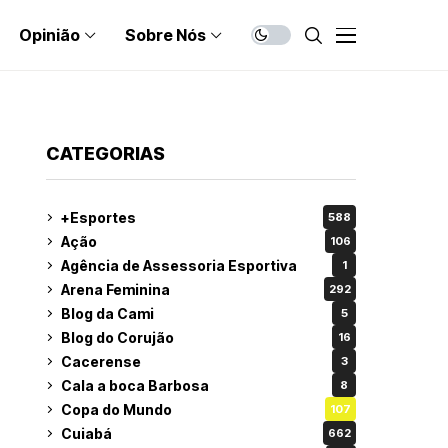
Opinião
Sobre Nós
CATEGORIAS
+Esportes
588
Ação
106
Agência de Assessoria Esportiva
1
Arena Feminina
292
Blog da Cami
5
Blog do Corujão
16
Cacerense
3
Cala a boca Barbosa
8
Copa do Mundo
107
Cuiabá
662