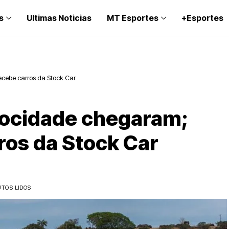
s
Ultimas Noticias
MT Esportes
+Esportes
ecebe carros da Stock Car
locidade chegaram;
ros da Stock Car
UTOS LIDOS