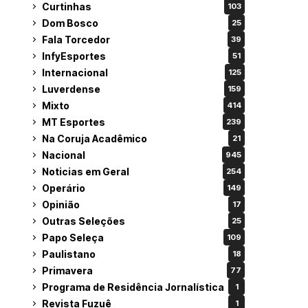
Curtinhas
103
Dom Bosco
25
Fala Torcedor
39
InfyEsportes
51
Internacional
125
Luverdense
159
Mixto
414
MT Esportes
239
Na Coruja Acadêmico
21
Nacional
945
Noticias em Geral
254
Operário
149
Opinião
17
Outras Seleções
25
Papo Seleça
109
Paulistano
18
Primavera
77
Programa de Residência Jornalística
1
Revista Fuzuê
1