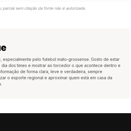
 parcial sem citação da fonte não é autorizada.
ue
e, especialmente pelo futebol mato-grossense. Gosto de estar
 dia dos times e mostrar ao torcedor o que acontece dentro e
nformação de forma clara, leve e verdadeira, sempre
rizar o esporte regional e aproximar quem está em casa da
.