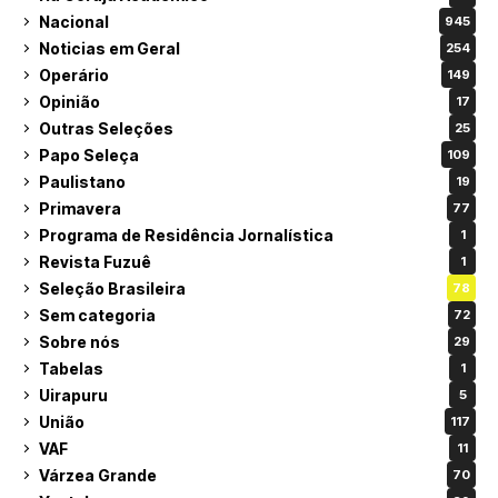
Nacional
945
Noticias em Geral
254
Operário
149
Opinião
17
Outras Seleções
25
Papo Seleça
109
Paulistano
19
Primavera
77
Programa de Residência Jornalística
1
Revista Fuzuê
1
Seleção Brasileira
78
Sem categoria
72
Sobre nós
29
Tabelas
1
Uirapuru
5
União
117
VAF
11
Várzea Grande
70