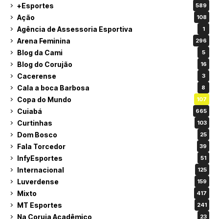
+Esportes
589
Ação
108
Agência de Assessoria Esportiva
1
Arena Feminina
296
Blog da Cami
5
Blog do Corujão
16
Cacerense
3
Cala a boca Barbosa
8
Copa do Mundo
107
Cuiabá
665
Curtinhas
103
Dom Bosco
25
Fala Torcedor
39
InfyEsportes
51
Internacional
125
Luverdense
159
Mixto
417
MT Esportes
241
Na Coruja Acadêmico
23