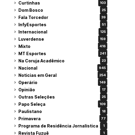
Curtinhas
103
Dom Bosco
25
Fala Torcedor
39
InfyEsportes
51
Internacional
125
Luverdense
159
Mixto
416
MT Esportes
241
Na Coruja Acadêmico
23
Nacional
945
Noticias em Geral
254
Operário
149
Opinião
17
Outras Seleções
25
Papo Seleça
109
Paulistano
18
Primavera
77
Programa de Residência Jornalística
1
Revista Fuzuê
1