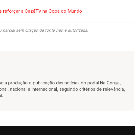
ve reforçar a CazéTV na Copa do Mundo
 parcial sem citação da fonte não é autorizada.
la produção e publicação das notícias do portal Na Coruja,
al, nacional e internacional, seguindo critérios de relevância,
l.