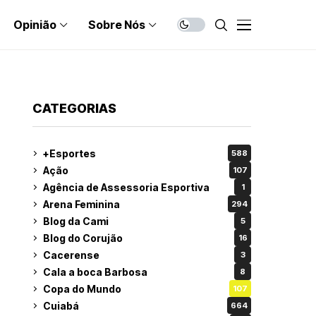
Opinião
Sobre Nós
CATEGORIAS
+Esportes
588
Ação
107
Agência de Assessoria Esportiva
1
Arena Feminina
294
Blog da Cami
5
Blog do Corujão
16
Cacerense
3
Cala a boca Barbosa
8
Copa do Mundo
107
Cuiabá
664