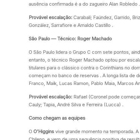
ausência confirmada é a do zagueiro Alan Robledo
.
Provável escalação:
Carabalí; Faúndez, Garrido, Bri
González, Sarrafiore e Arnaldo Castillo
.
São Paulo — Técnico: Roger Machado
O São Paulo lidera o Grupo C com sete pontos, ain
entanto, o técnico Roger Machado optou por escala
titulares para o clássico contra o Corinthians no d
começam no banco de reservas
. A longa lista de
Franco, Maik, Lucas Ramon, Pablo Maia, Marcos An
Provável escalação:
Rafael (Coronel pode começar); 
Cauly; Tapia, André Silva e Ferreira (Lucca)
.
Como chegam as equipes
O
O’Higgins
vive grande momento na temporada. A 
Chileno
e vem de uma sequência positiva de resul