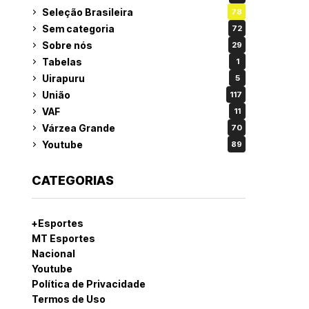
Seleção Brasileira
78
Sem categoria
72
Sobre nós
29
Tabelas
1
Uirapuru
5
União
117
VAF
11
Várzea Grande
70
Youtube
89
CATEGORIAS
+Esportes
MT Esportes
Nacional
Youtube
Política de Privacidade
Termos de Uso