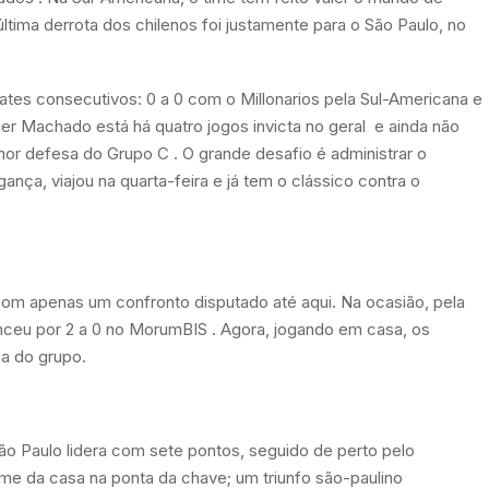
 última derrota dos chilenos foi justamente para o São Paulo, no
tes consecutivos: 0 a 0 com o Millonarios pela Sul-Americana e
er Machado está há quatro jogos invicta no geral
e ainda não
lhor defesa do Grupo C
. O grande desafio é administrar o
nça, viajou na quarta-feira e já tem o clássico contra o
 com apenas um confronto disputado até aqui. Na ocasião, pela
enceu por 2 a 0 no MorumBIS
. Agora, jogando em casa, os
ça do grupo.
São Paulo lidera com sete pontos, seguido de perto pelo
time da casa na ponta da chave; um triunfo são-paulino