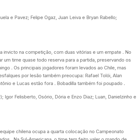
zuela e Pavez; Felipe Ogaz, Juan Leiva e Bryan Rabello;
da invicto na competição, com duas vitórias e um empate
. No
r um time quase todo reserva para a partida, preservando os
omingo
. Os principais jogadores foram levados ao Chile, mas
 desfalques por lesão também preocupa: Rafael Tolói, Alan
tônio e Lucas estão fora
. Bobadilla também foi poupado
.
Igor Felisberto, Osório, Dória e Enzo Diaz; Luan, Danielzinho e
equipe chilena ocupa a quarta colocação no Campeonato
tados
. Na Sul-Americana, o time tem feito valer o mando de