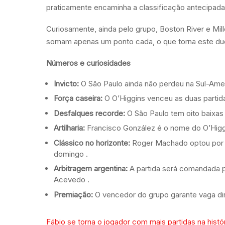
praticamente encaminha a classificação antecipada 
Curiosamente, ainda pelo grupo, Boston River e M
somam apenas um ponto cada, o que torna este duel
Números e curiosidades
Invicto:
O São Paulo ainda não perdeu na Sul-Ame
Força caseira:
O O’Higgins venceu as duas partid
Desfalques recorde:
O São Paulo tem oito baixas
Artilharia:
Francisco González é o nome do O’Higg
Clássico no horizonte:
Roger Machado optou por p
domingo
.
Arbitragem argentina:
A partida será comandada p
Acevedo
.
Premiação:
O vencedor do grupo garante vaga dire
Fábio se torna o jogador com mais partidas na histó