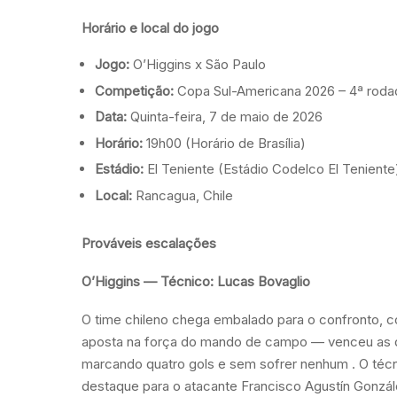
Horário e local do jogo
Jogo:
O’Higgins x São Paulo
Competição:
Copa Sul-Americana 2026 – 4ª roda
Data:
Quinta-feira, 7 de maio de 2026
Horário:
19h00 (Horário de Brasília)
Estádio:
El Teniente (Estádio Codelco El Teniente
Local:
Rancagua, Chile
Prováveis escalações
O’Higgins — Técnico: Lucas Bovaglio
O time chileno chega embalado para o confronto, c
aposta na força do mando de campo — venceu as d
marcando quatro gols e sem sofrer nenhum
. O té
destaque para o atacante Francisco Agustín Gonzál