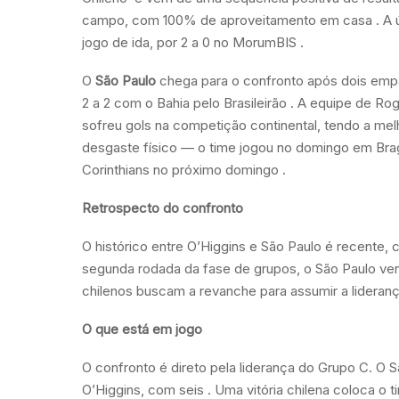
campo, com 100% de aproveitamento em casa
. A
jogo de ida, por 2 a 0 no MorumBIS
.
O
São Paulo
chega para o confronto após dois empa
2 a 2 com o Bahia pelo Brasileirão
. A equipe de Rog
sofreu gols na competição continental, tendo a me
desgaste físico — o time jogou no domingo em Braga
Corinthians no próximo domingo
.
Retrospecto do confronto
O histórico entre O’Higgins e São Paulo é recente,
segunda rodada da fase de grupos, o São Paulo v
chilenos buscam a revanche para assumir a lideran
O que está em jogo
O confronto é direto pela liderança do Grupo C. O 
O’Higgins, com seis
. Uma vitória chilena coloca o 