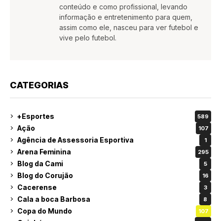
conteúdo e como profissional, levando
informação e entretenimento para quem,
assim como ele, nasceu para ver futebol e
vive pelo futebol.
CATEGORIAS
+Esportes
589
Ação
107
Agência de Assessoria Esportiva
1
Arena Feminina
295
Blog da Cami
5
Blog do Corujão
16
Cacerense
3
Cala a boca Barbosa
8
Copa do Mundo
107