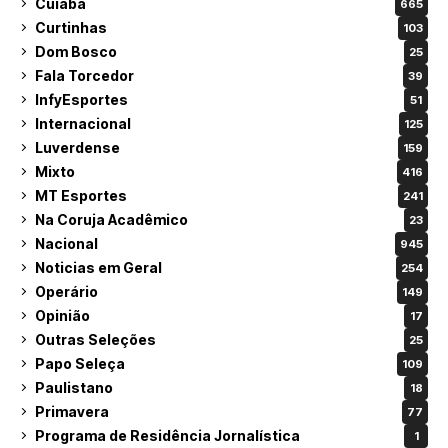
Cuiabá
665
Curtinhas
103
Dom Bosco
25
Fala Torcedor
39
InfyEsportes
51
Internacional
125
Luverdense
159
Mixto
416
MT Esportes
241
Na Coruja Acadêmico
23
Nacional
945
Noticias em Geral
254
Operário
149
Opinião
17
Outras Seleções
25
Papo Seleça
109
Paulistano
18
Primavera
77
Programa de Residência Jornalística
1