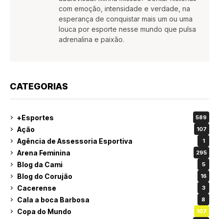
com emoção, intensidade e verdade, na
esperança de conquistar mais um ou uma
louca por esporte nesse mundo que pulsa
adrenalina e paixão.
CATEGORIAS
+Esportes
589
Ação
107
Agência de Assessoria Esportiva
1
Arena Feminina
295
Blog da Cami
5
Blog do Corujão
16
Cacerense
3
Cala a boca Barbosa
8
Copa do Mundo
107