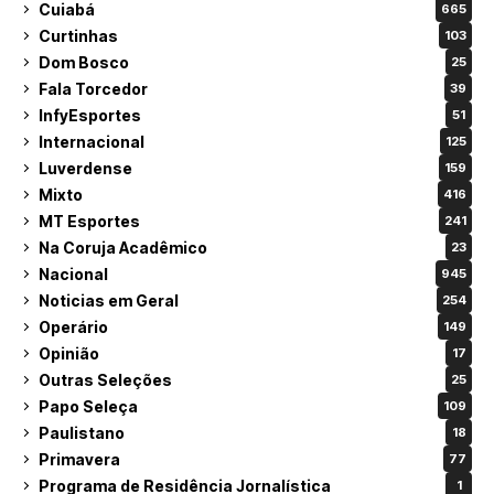
Cuiabá
665
Curtinhas
103
Dom Bosco
25
Fala Torcedor
39
InfyEsportes
51
Internacional
125
Luverdense
159
Mixto
416
MT Esportes
241
Na Coruja Acadêmico
23
Nacional
945
Noticias em Geral
254
Operário
149
Opinião
17
Outras Seleções
25
Papo Seleça
109
Paulistano
18
Primavera
77
Programa de Residência Jornalística
1