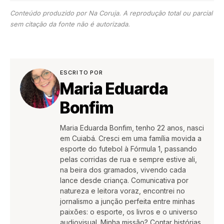
Conteúdo produzido por Na Coruja. A reprodução total ou parcial
sem citação da fonte não é autorizada.
ESCRITO POR
Maria Eduarda
Bonfim
Maria Eduarda Bonfim, tenho 22 anos, nasci
em Cuiabá. Cresci em uma família movida a
esporte do futebol à Fórmula 1, passando
pelas corridas de rua e sempre estive ali,
na beira dos gramados, vivendo cada
lance desde criança. Comunicativa por
natureza e leitora voraz, encontrei no
jornalismo a junção perfeita entre minhas
paixões: o esporte, os livros e o universo
audiovisual. Minha missão? Contar histórias