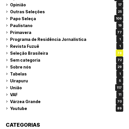
Opinião
17
Outras Seleções
25
Papo Seleça
109
Paulistano
19
Primavera
77
Programa de Residência Jornalística
1
Revista Fuzuê
1
Seleção Brasileira
78
Sem categoria
72
Sobre nós
29
Tabelas
1
Uirapuru
5
União
117
VAF
11
Várzea Grande
70
Youtube
89
CATEGORIAS