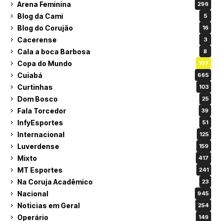
Arena Feminina
296
Blog da Cami
5
Blog do Corujão
16
Cacerense
3
Cala a boca Barbosa
8
Copa do Mundo
107
Cuiabá
665
Curtinhas
103
Dom Bosco
25
Fala Torcedor
39
InfyEsportes
51
Internacional
125
Luverdense
159
Mixto
417
MT Esportes
241
Na Coruja Acadêmico
23
Nacional
945
Noticias em Geral
254
Operário
149