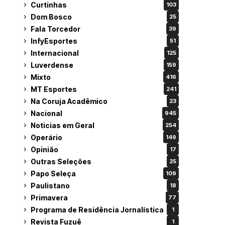
Curtinhas
103
Dom Bosco
25
Fala Torcedor
39
InfyEsportes
51
Internacional
125
Luverdense
159
Mixto
416
MT Esportes
241
Na Coruja Acadêmico
23
Nacional
945
Noticias em Geral
254
Operário
149
Opinião
17
Outras Seleções
25
Papo Seleça
109
Paulistano
18
Primavera
77
Programa de Residência Jornalística
1
Revista Fuzuê
1