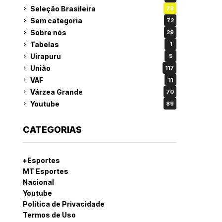
Seleção Brasileira
78
Sem categoria
72
Sobre nós
29
Tabelas
1
Uirapuru
5
União
117
VAF
11
Várzea Grande
70
Youtube
89
CATEGORIAS
+Esportes
MT Esportes
Nacional
Youtube
Política de Privacidade
Termos de Uso