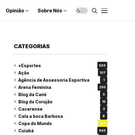
Opinião
Sobre Nós
CATEGORIAS
+Esportes
589
Ação
107
Agência de Assessoria Esportiva
1
Arena Feminina
295
Blog da Cami
5
Blog do Corujão
16
Cacerense
3
Cala a boca Barbosa
8
Copa do Mundo
107
Cuiabá
665