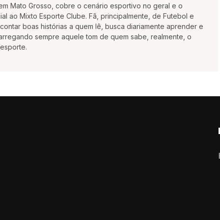
m Mato Grosso, cobre o cenário esportivo no geral e o
ial ao Mixto Esporte Clube. Fã, principalmente, de Futebol e
ontar boas histórias a quem lê, busca diariamente aprender e
 carregando sempre aquele tom de quem sabe, realmente, o
 esporte.