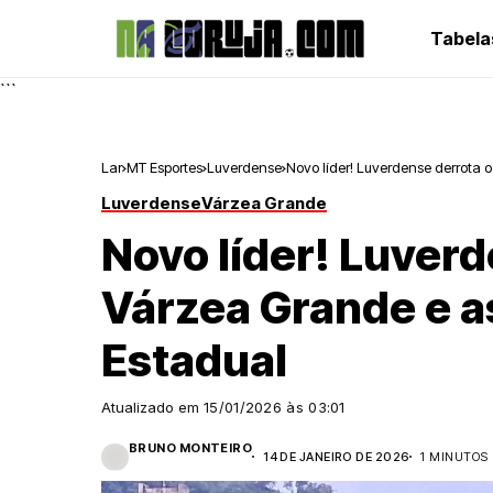
Tabela
```
Lar
MT Esportes
Luverdense
Novo líder! Luverdense derrota 
Luverdense
Várzea Grande
Novo líder! Luverd
Várzea Grande e a
Estadual
Atualizado em
15/01/2026 às 03:01
BRUNO MONTEIRO
14 DE JANEIRO DE 2026
1 MINUTOS 