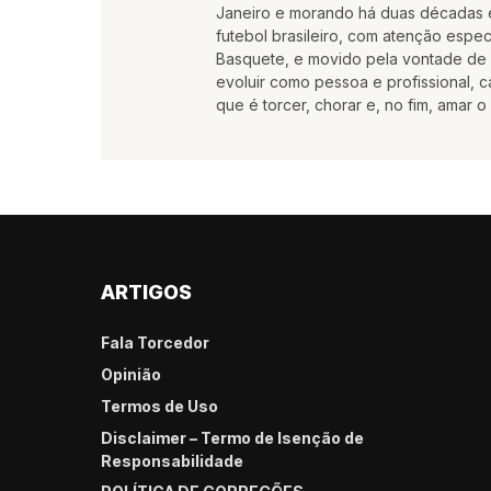
Janeiro e morando há duas décadas e
futebol brasileiro, com atenção espec
Basquete, e movido pela vontade de c
evoluir como pessoa e profissional,
que é torcer, chorar e, no fim, amar o
ARTIGOS
Fala Torcedor
Opinião
Termos de Uso
Disclaimer – Termo de Isenção de
Responsabilidade