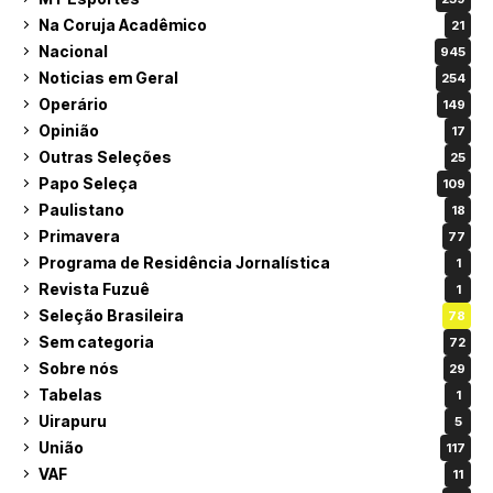
Na Coruja Acadêmico
21
Nacional
945
Noticias em Geral
254
Operário
149
Opinião
17
Outras Seleções
25
Papo Seleça
109
Paulistano
18
Primavera
77
Programa de Residência Jornalística
1
Revista Fuzuê
1
Seleção Brasileira
78
Sem categoria
72
Sobre nós
29
Tabelas
1
Uirapuru
5
União
117
VAF
11