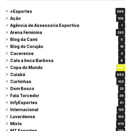
+Esportes
588
Ação
106
Agência de Assessoria Esportiva
1
Arena Feminina
292
Blog da Cami
5
Blog do Corujão
16
Cacerense
3
Cala a boca Barbosa
8
Copa do Mundo
107
Cuiabá
662
Curtinhas
103
Dom Bosco
25
Fala Torcedor
39
InfyEsportes
51
Internacional
125
Luverdense
159
Mixto
414
MT Esportes
239