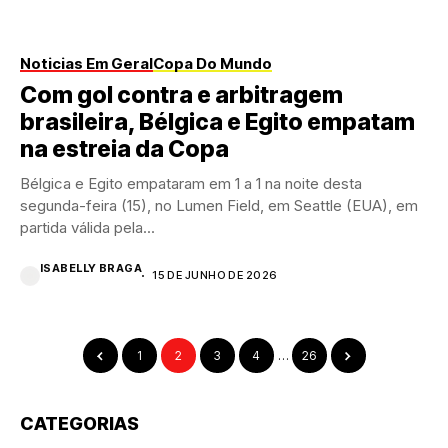
Noticias Em Geral
Copa Do Mundo
Com gol contra e arbitragem
brasileira, Bélgica e Egito empatam
na estreia da Copa
Bélgica e Egito empataram em 1 a 1 na noite desta
segunda-feira (15), no Lumen Field, em Seattle (EUA), em
partida válida pela...
ISABELLY BRAGA
15 DE JUNHO DE 2026
1
2
3
4
…
26
CATEGORIAS