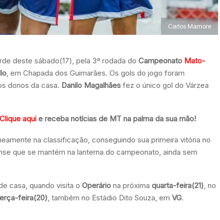
Carlos Mamore
tarde deste sábado(17), pela 3ª rodada do
Campeonato
Mato-
lo
, em Chapada dos Guimarães. Os gols do jogo foram
os donos da casa.
Danilo Magalhães
fez o único gol do Várzea
Clique aqui
e receba notícias de MT na palma da sua mão!
mente na classificação, conseguindo sua primeira vitória no
ense que se mantém na lanterna do campeonato, ainda sem
e casa, quando visita o
Operário
na próxima
quarta-feira(21)
, no
erça-feira(20)
, também no Estádio Dito Souza, em
VG
.