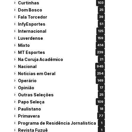
Curtinhas
103
Dom Bosco
25
Fala Torcedor
39
InfyEsportes
51
Internacional
125
Luverdense
159
Mixto
414
MT Esportes
239
Na Coruja Acadêmico
21
Nacional
945
Noticias em Geral
254
Operário
149
Opinião
17
Outras Seleções
25
Papo Seleça
109
Paulistano
18
Primavera
77
Programa de Residência Jornalística
1
Revista Fuzuê
1