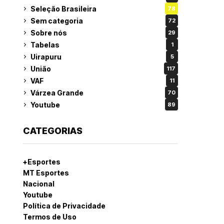
Seleção Brasileira
78
Sem categoria
72
Sobre nós
29
Tabelas
1
Uirapuru
5
União
117
VAF
11
Várzea Grande
70
Youtube
89
CATEGORIAS
+Esportes
MT Esportes
Nacional
Youtube
Política de Privacidade
Termos de Uso