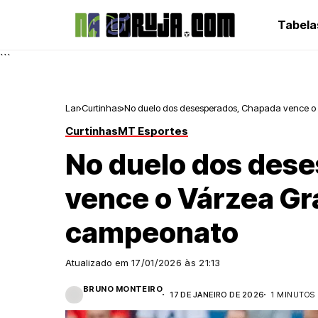
Tabela
```
Lar
Curtinhas
No duelo dos desesperados, Chapada vence o 
Curtinhas
MT Esportes
No duelo dos des
vence o Várzea Gr
campeonato
Atualizado em
17/01/2026 às 21:13
BRUNO MONTEIRO
17 DE JANEIRO DE 2026
1 MINUTOS 