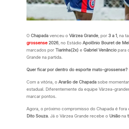
O
Chapada
venceu o
Várzea Grande
, por
3 a 1
, na 
grossense
2026
, no Estádio
Apolônio Bouret de Mel
marcados por
Tiarinha(2x)
e
Gabriel Venâncio
para 
Grande na partida.
Quer ficar por dentro do esporte mato-grossense?
Com a vitória, o
Ararão de Chapada
sobe momentanea
estadual. Diferentemente da equipe Várzea-grand
marcar pontos.
Agora, o próximo compromisso do Chapada é fora d
Dito Souza
. Já o Várzea Grande recebe o
União
na
t