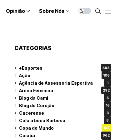
Opinião
Sobre Nós
CATEGORIAS
+Esportes
588
Ação
106
Agência de Assessoria Esportiva
1
Arena Feminina
292
Blog da Cami
5
Blog do Corujão
16
Cacerense
3
Cala a boca Barbosa
8
Copa do Mundo
107
Cuiabá
662