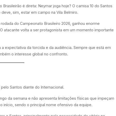
o Brasileirão é direta: Neymar joga hoje? O camisa 10 do Santos
e deve, sim, estar em campo na Vila Belmiro.
a 7ª rodada do Campeonato Brasileiro 2026, ganhou enorme
O atacante volta a ser protagonista em um momento importante
 expectativa da torcida e da audiência. Sempre que está em
mbém o interesse global no confronto.
pelo Santos diante do Internacional.
ongo da semana e não apresenta limitações físicas que impeçam
o início, sendo o principal nome ofensivo da equipe.
a o Santos, principalmente pela necessidade de vitória no