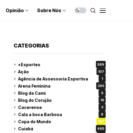
Opinião
Sobre Nós
CATEGORIAS
+Esportes
589
Ação
107
Agência de Assessoria Esportiva
1
Arena Feminina
295
Blog da Cami
5
Blog do Corujão
16
Cacerense
3
Cala a boca Barbosa
8
Copa do Mundo
107
Cuiabá
665