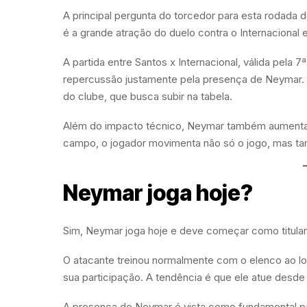
A principal pergunta do torcedor para esta rodada d
é a grande atração do duelo contra o Internacional 
A partida entre Santos x Internacional, válida pel
repercussão justamente pela presença de Neymar. 
do clube, que busca subir na tabela.
Além do impacto técnico, Neymar também aumenta a
campo, o jogador movimenta não só o jogo, mas ta
Neymar joga hoje?
Sim, Neymar joga hoje e deve começar como titular 
O atacante treinou normalmente com o elenco ao l
sua participação. A tendência é que ele atue desde 
A presença de Neymar é vista como fundamental par