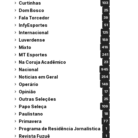
Curtinhas
103
Dom Bosco
25
Fala Torcedor
39
InfyEsportes
51
Internacional
125
Luverdense
159
Mixto
416
MT Esportes
241
Na Coruja Acadêmico
23
Nacional
945
Noticias em Geral
254
Operário
149
Opinião
17
Outras Seleções
25
Papo Seleça
109
Paulistano
18
Primavera
77
Programa de Residência Jornalística
1
Revista Fuzuê
1