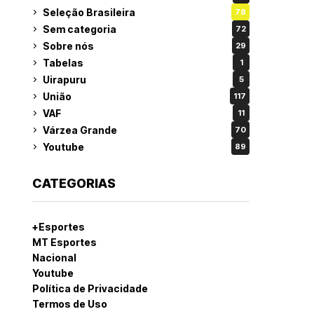
Seleção Brasileira
78
Sem categoria
72
Sobre nós
29
Tabelas
1
Uirapuru
5
União
117
VAF
11
Várzea Grande
70
Youtube
89
CATEGORIAS
+Esportes
MT Esportes
Nacional
Youtube
Política de Privacidade
Termos de Uso