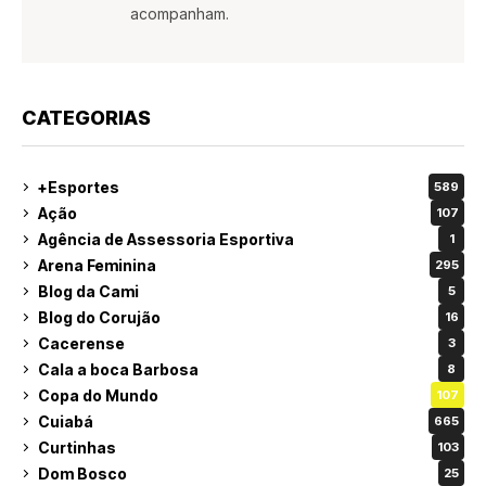
acompanham.
CATEGORIAS
+Esportes
589
Ação
107
Agência de Assessoria Esportiva
1
Arena Feminina
295
Blog da Cami
5
Blog do Corujão
16
Cacerense
3
Cala a boca Barbosa
8
Copa do Mundo
107
Cuiabá
665
Curtinhas
103
Dom Bosco
25