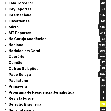
Fala Torcedor
39
InfyEsportes
51
Internacional
125
Luverdense
159
Mixto
416
MT Esportes
241
Na Coruja Acadêmico
23
Nacional
945
Noticias em Geral
254
Operário
149
Opinião
17
Outras Seleções
25
Papo Seleça
109
Paulistano
18
Primavera
77
Programa de Residência Jornalística
1
Revista Fuzuê
1
Seleção Brasileira
78
Sem categoria
72