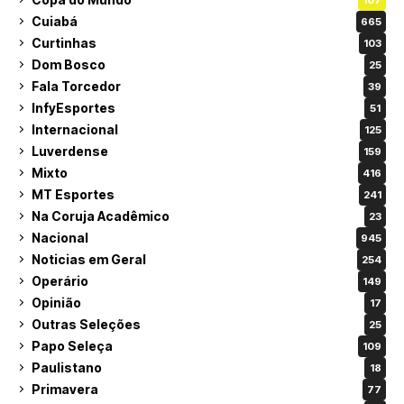
Cuiabá
665
Curtinhas
103
Dom Bosco
25
Fala Torcedor
39
InfyEsportes
51
Internacional
125
Luverdense
159
Mixto
416
MT Esportes
241
Na Coruja Acadêmico
23
Nacional
945
Noticias em Geral
254
Operário
149
Opinião
17
Outras Seleções
25
Papo Seleça
109
Paulistano
18
Primavera
77