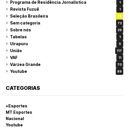
Programa de Residência Jornalística
1
Revista Fuzuê
1
Seleção Brasileira
78
Sem categoria
72
Sobre nós
29
Tabelas
1
Uirapuru
5
União
117
VAF
11
Várzea Grande
70
Youtube
89
CATEGORIAS
+Esportes
MT Esportes
Nacional
Youtube