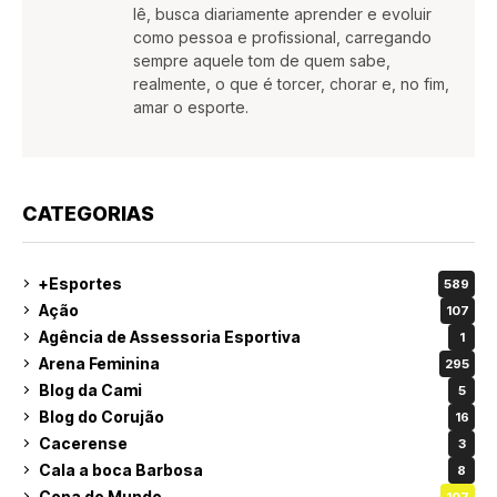
lê, busca diariamente aprender e evoluir
como pessoa e profissional, carregando
sempre aquele tom de quem sabe,
realmente, o que é torcer, chorar e, no fim,
amar o esporte.
CATEGORIAS
+Esportes
589
Ação
107
Agência de Assessoria Esportiva
1
Arena Feminina
295
Blog da Cami
5
Blog do Corujão
16
Cacerense
3
Cala a boca Barbosa
8
Copa do Mundo
107