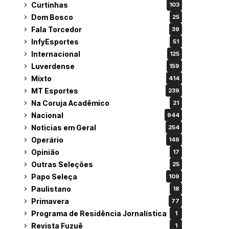
Curtinhas
103
Dom Bosco
25
Fala Torcedor
39
InfyEsportes
51
Internacional
125
Luverdense
159
Mixto
414
MT Esportes
239
Na Coruja Acadêmico
21
Nacional
944
Noticias em Geral
254
Operário
149
Opinião
17
Outras Seleções
25
Papo Seleça
109
Paulistano
18
Primavera
77
Programa de Residência Jornalística
1
Revista Fuzuê
1