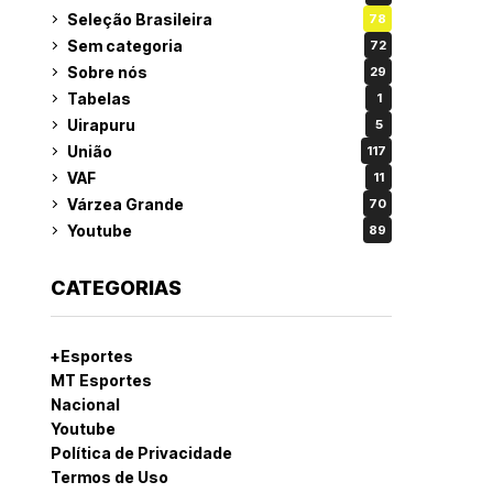
Seleção Brasileira
78
Sem categoria
72
Sobre nós
29
Tabelas
1
Uirapuru
5
União
117
VAF
11
Várzea Grande
70
Youtube
89
CATEGORIAS
+Esportes
MT Esportes
Nacional
Youtube
Política de Privacidade
Termos de Uso