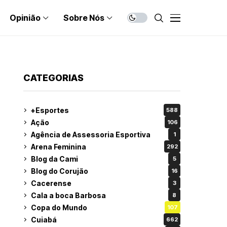
Opinião
Sobre Nós
CATEGORIAS
+Esportes
588
Ação
106
Agência de Assessoria Esportiva
1
Arena Feminina
292
Blog da Cami
5
Blog do Corujão
16
Cacerense
3
Cala a boca Barbosa
8
Copa do Mundo
107
Cuiabá
662