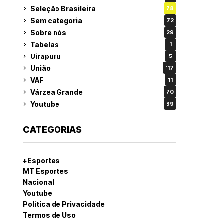
Seleção Brasileira
78
Sem categoria
72
Sobre nós
29
Tabelas
1
Uirapuru
5
União
117
VAF
11
Várzea Grande
70
Youtube
89
CATEGORIAS
+Esportes
MT Esportes
Nacional
Youtube
Política de Privacidade
Termos de Uso