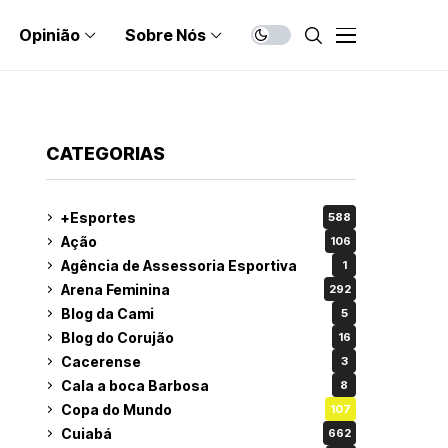
Opinião
Sobre Nós
CATEGORIAS
+Esportes
588
Ação
106
Agência de Assessoria Esportiva
1
Arena Feminina
292
Blog da Cami
5
Blog do Corujão
16
Cacerense
3
Cala a boca Barbosa
8
Copa do Mundo
107
Cuiabá
662