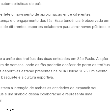
utomobilísticas do país.
reflete o movimento de aproximação entre diferentes
esença e o engajamento dos fãs. Essa tendência é observada em
s de diferentes esportes colaboram para atrair novos públicos e
ve a união dos troféus das duas entidades em São Paulo. A ação
 fim de semana, onde os fãs poderão conferir de perto os troféus
des esportivas estarão presentes na NBA House 2026, um evento
o basquete e a cultura esportiva.
staca a intenção de ambas as entidades de expandir seu
féus é um símbolo dessa colaboração e representa uma
l.