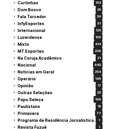
Curtinhas
103
Dom Bosco
25
Fala Torcedor
39
InfyEsportes
51
Internacional
125
Luverdense
159
Mixto
414
MT Esportes
239
Na Coruja Acadêmico
21
Nacional
945
Noticias em Geral
254
Operário
149
Opinião
17
Outras Seleções
25
Papo Seleça
109
Paulistano
18
Primavera
77
Programa de Residência Jornalística
1
Revista Fuzuê
1