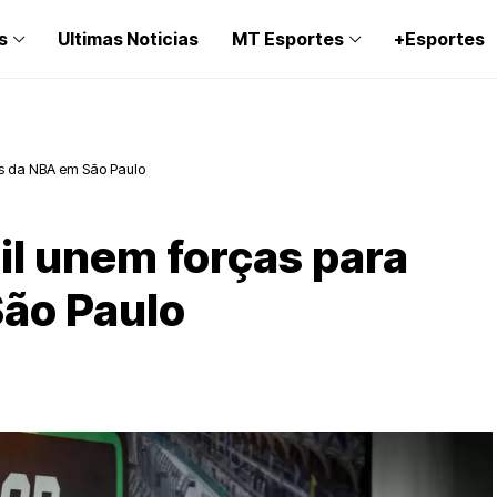
s
Ultimas Noticias
MT Esportes
+Esportes
is da NBA em São Paulo
il unem forças para
São Paulo