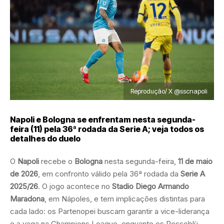
Reprodução/ X @sscnapoli
Napoli e Bologna se enfrentam nesta segunda-
feira (11) pela 36ª rodada da Serie A; veja todos os
detalhes do duelo
O
Napoli
recebe o
Bologna
nesta segunda-feira,
11 de maio
de 2026
, em confronto válido pela 36ª rodada da
Serie A
2025/26
. O jogo acontece no
Stadio Diego Armando
Maradona
, em Nápoles, e tem implicações distintas para
cada lado: os Partenopei buscam garantir a vice-liderança
e a vaga na Champions League, enquanto os Rossoblù