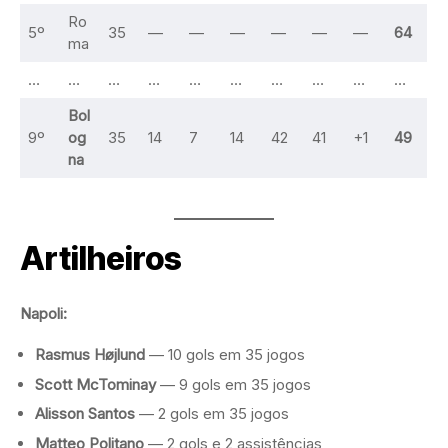
Ro
5º
35
—
—
—
—
—
—
64
ma
…
…
…
…
…
…
…
…
…
…
Bol
9º
og
35
14
7
14
42
41
+1
49
na
Artilheiros
Napoli:
Rasmus Højlund
— 10 gols em 35 jogos
Scott McTominay
— 9 gols em 35 jogos
Alisson Santos
— 2 gols em 35 jogos
Matteo Politano
— 2 gols e 2 assistências