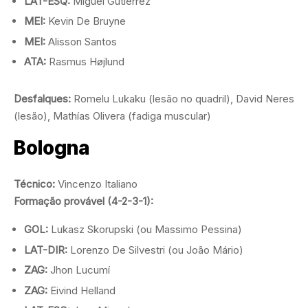
LAT-ESQ:
Miguel Gutiérrez
MEI:
Kevin De Bruyne
MEI:
Alisson Santos
ATA:
Rasmus Højlund
Desfalques:
Romelu Lukaku (lesão no quadril), David Neres
(lesão), Mathías Olivera (fadiga muscular)
Bologna
Técnico:
Vincenzo Italiano
Formação provável (4-2-3-1):
GOL:
Lukasz Skorupski (ou Massimo Pessina)
LAT-DIR:
Lorenzo De Silvestri (ou João Mário)
ZAG:
Jhon Lucumí
ZAG:
Eivind Helland