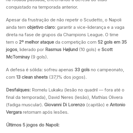
conquistado na temporada anterior.
Apesar da frustração de não repetir o Scudetto, o Napoli
ainda tem
objetivo claro
: garantir a vice-liderança e a vaga
direta na fase de grupos da Champions League. O time
tem o
2º melhor ataque
da competição com
52 gols em 35
jogos
, liderado por
Rasmus Højlund
(10 gols) e
Scott
McTominay
(9 gols).
A defesa é sólida: sofreu apenas
33 gols
no campeonato,
com
13 clean sheets
(37,1% dos jogos).
Desfalques:
Romelu Lukaku (lesão no quadril — fora até o
final da temporada), David Neres (lesão), Mathías Olivera
(fadiga muscular).
Giovanni Di Lorenzo
(capitão) e
Antonio
Vergara
retornam após lesões.
Últimos 5 jogos do Napoli: