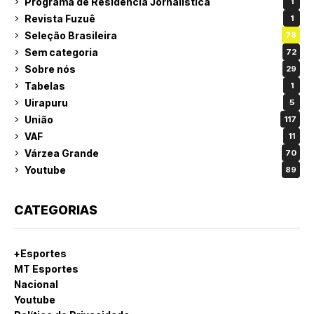
Programa de Residência Jornalística
1
Revista Fuzuê
1
Seleção Brasileira
78
Sem categoria
72
Sobre nós
29
Tabelas
1
Uirapuru
5
União
117
VAF
11
Várzea Grande
70
Youtube
89
CATEGORIAS
+Esportes
MT Esportes
Nacional
Youtube