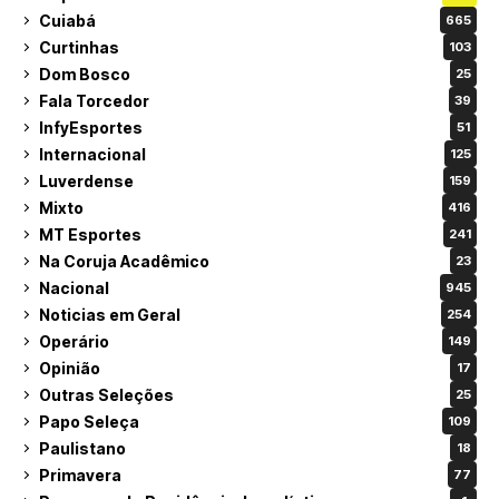
Cuiabá
665
Curtinhas
103
Dom Bosco
25
Fala Torcedor
39
InfyEsportes
51
Internacional
125
Luverdense
159
Mixto
416
MT Esportes
241
Na Coruja Acadêmico
23
Nacional
945
Noticias em Geral
254
Operário
149
Opinião
17
Outras Seleções
25
Papo Seleça
109
Paulistano
18
Primavera
77