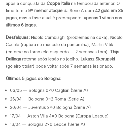
após a conquista da
Coppa Italia
na temporada anterior. O
time tem o
9º melhor ataque
da Serie A com
42 gols em 35
jogos
, mas a fase atual é preocupante:
apenas 1 vitória nos
últimos 6 jogos
.
Desfalques:
Nicolò Cambiaghi (problemas na coxa), Nicolò
Casale (ruptura no músculo da panturrilha), Martin Vitik
(entorse no tornozelo esquerdo — 2 semanas fora).
Thijs
Dallinga
retorna após lesão no joelho.
Lukasz Skorupski
(goleiro titular) pode voltar após 7 semanas lesionado.
Últimos 5 jogos do Bologna:
03/05 — Bologna 0×0 Cagliari (Serie A)
26/04 — Bologna 0×2 Roma (Serie A)
20/04 — Juventus 2×0 Bologna (Serie A)
17/04 — Aston Villa 4×0 Bologna (Europa League)
13/04 — Bologna 2×0 Lecce (Serie A)