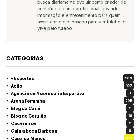
busca diariamente evoluir como criador de
conteúdo e como profissional, levando
informação e entretenimento para quem,
assim como ele, nasceu para ver futebol e
vive pelo futebol.
CATEGORIAS
+Esportes
589
Ação
107
Agência de Assessoria Esportiva
1
Arena Feminina
295
Blog da Cami
5
Blog do Corujão
16
Cacerense
3
Cala a boca Barbosa
8
Copa do Mundo
107