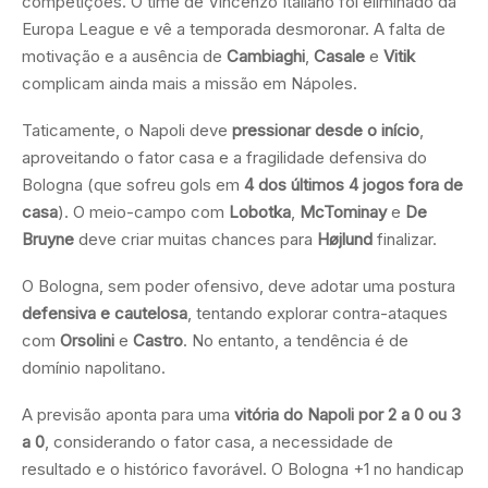
competições. O time de Vincenzo Italiano foi eliminado da
Europa League e vê a temporada desmoronar. A falta de
motivação e a ausência de
Cambiaghi
,
Casale
e
Vitik
complicam ainda mais a missão em Nápoles.
Taticamente, o Napoli deve
pressionar desde o início
,
aproveitando o fator casa e a fragilidade defensiva do
Bologna (que sofreu gols em
4 dos últimos 4 jogos fora de
casa
). O meio-campo com
Lobotka
,
McTominay
e
De
Bruyne
deve criar muitas chances para
Højlund
finalizar.
O Bologna, sem poder ofensivo, deve adotar uma postura
defensiva e cautelosa
, tentando explorar contra-ataques
com
Orsolini
e
Castro
. No entanto, a tendência é de
domínio napolitano.
A previsão aponta para uma
vitória do Napoli por 2 a 0 ou 3
a 0
, considerando o fator casa, a necessidade de
resultado e o histórico favorável. O Bologna +1 no handicap