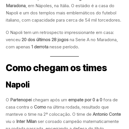
Maradona
, em Nápoles, na Itália. O estádio é a casa do
Napoli e um dos templos mais emblemáticos do futebol
italiano, com capacidade para cerca de 54 mil torcedores.
O Napoli tem um retrospecto impressionante em casa:
venceu
20 dos últimos 28 jogos
na Serie A no Maradona,
com apenas
1 derrota
nesse período.
Como chegam os times
Napoli
O
Partenopei
chegam após um
empate por 0 a 0
fora de
casa contra o
Como
na última rodada, resultado que
manteve o time na 2ª colocação. O time de
Antonio Conte
viu o
Inter Milan
ser coroado campeão matematicamente
na rodada passada, encerrando a defesa do título