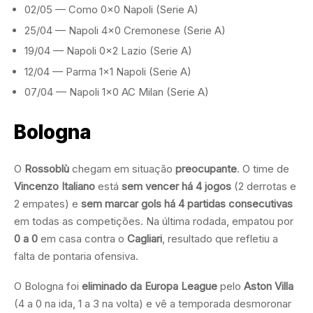
02/05 — Como 0×0 Napoli (Serie A)
25/04 — Napoli 4×0 Cremonese (Serie A)
19/04 — Napoli 0×2 Lazio (Serie A)
12/04 — Parma 1×1 Napoli (Serie A)
07/04 — Napoli 1×0 AC Milan (Serie A)
Bologna
O
Rossoblù
chegam em situação
preocupante
. O time de
Vincenzo Italiano
está
sem vencer há 4 jogos
(2 derrotas e
2 empates) e
sem marcar gols há 4 partidas consecutivas
em todas as competições. Na última rodada, empatou por
0 a 0
em casa contra o
Cagliari
, resultado que refletiu a
falta de pontaria ofensiva.
O Bologna foi
eliminado da Europa League
pelo
Aston Villa
(4 a 0 na ida, 1 a 3 na volta) e vê a temporada desmoronar