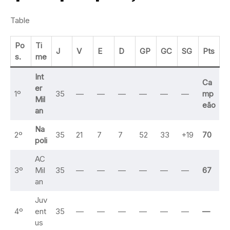
Table
Po
Ti
J
V
E
D
GP
GC
SG
Pts
s.
me
Int
Ca
er
1º
35
—
—
—
—
—
—
mp
Mil
eão
an
Na
2º
35
21
7
7
52
33
+19
70
poli
AC
3º
Mil
35
—
—
—
—
—
—
67
an
Juv
4º
ent
35
—
—
—
—
—
—
—
us