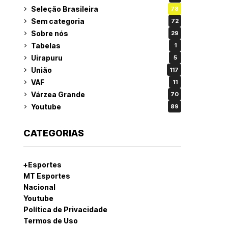
Seleção Brasileira
78
Sem categoria
72
Sobre nós
29
Tabelas
1
Uirapuru
5
União
117
VAF
11
Várzea Grande
70
Youtube
89
CATEGORIAS
+Esportes
MT Esportes
Nacional
Youtube
Política de Privacidade
Termos de Uso