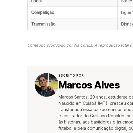
Local
Stade 
Competição
Ligue
Transmissão
Disne
Conteúdo produzido por Na Coruja. A reprodução total ou
ESCRITO POR
Marcos Alves
Marcos Santos, 20 anos, estudante d
Nascido em Cuiabá (MT), cresceu co
transformou essa paixão em conteúdo
e admirador do Cristiano Ronaldo, aco
às histórias, aos bastidores e às em
futebol e pela comunicação digital, 