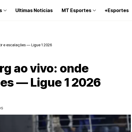
s
Ultimas Noticias
MT Esportes
+Esportes
tir e escalações — Ligue 1 2026
rg ao vivo: onde
ões — Ligue 1 2026
OS