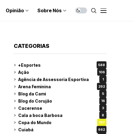
Opinião
Sobre Nós
CATEGORIAS
+Esportes
588
Ação
106
Agência de Assessoria Esportiva
1
Arena Feminina
292
Blog da Cami
5
Blog do Corujão
16
Cacerense
3
Cala a boca Barbosa
8
Copa do Mundo
107
Cuiabá
662