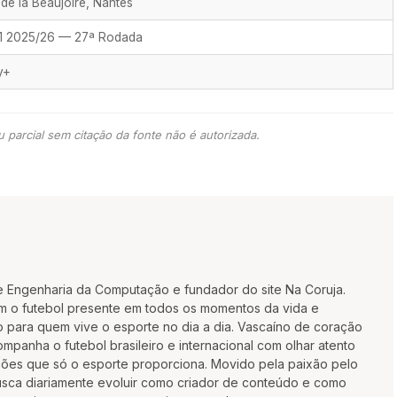
de la Beaujoire, Nantes
 1 2025/26 — 27ª Rodada
y+
 parcial sem citação da fonte não é autorizada.
e Engenharia da Computação e fundador do site Na Coruja.
m o futebol presente em todos os momentos da vida e
 para quem vive o esporte no dia a dia. Vascaíno de coração
mpanha o futebol brasileiro e internacional com olhar atento
oções que só o esporte proporciona. Movido pela paixão pelo
busca diariamente evoluir como criador de conteúdo e como