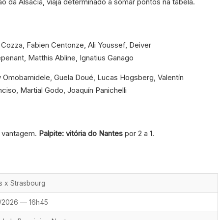
ão da Alsácia, viaja determinado a somar pontos na tabela.
Cozza, Fabien Centonze, Ali Youssef, Deiver
nant, Matthis Abline, Ignatius Ganago
 Omobamidele, Guela Doué, Lucas Hogsberg, Valentín
ciso, Martial Godo, Joaquín Panichelli
e vantagem.
Palpite: vitória do Nantes
por 2 a 1.
s x Strasbourg
/2026 — 16h45