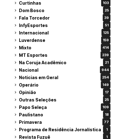
Curtinhas
103
Dom Bosco
25
Fala Torcedor
39
InfyEsportes
51
Internacional
125
Luverdense
159
Mixto
414
MT Esportes
239
Na Coruja Acadêmico
21
Nacional
944
Noticias em Geral
254
Operário
149
Opinião
17
Outras Seleções
25
Papo Seleça
109
Paulistano
18
Primavera
77
Programa de Residência Jornalística
1
Revista Fuzuê
1