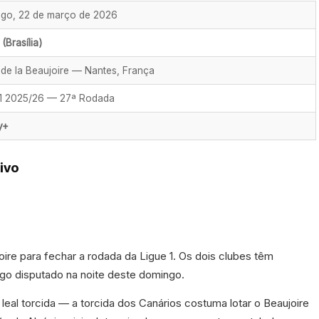
go, 22 de março de 2026
(Brasília)
 de la Beaujoire — Nantes, França
 1 2025/26 — 27ª Rodada
y+
ivo
oire para fechar a rodada da Ligue 1. Os dois clubes têm
ogo disputado na noite deste domingo.
eal torcida — a torcida dos Canários costuma lotar o Beaujoire