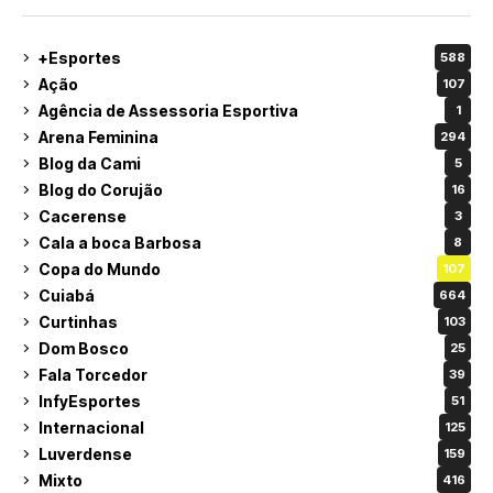
+Esportes
588
Ação
107
Agência de Assessoria Esportiva
1
Arena Feminina
294
Blog da Cami
5
Blog do Corujão
16
Cacerense
3
Cala a boca Barbosa
8
Copa do Mundo
107
Cuiabá
664
Curtinhas
103
Dom Bosco
25
Fala Torcedor
39
InfyEsportes
51
Internacional
125
Luverdense
159
Mixto
416