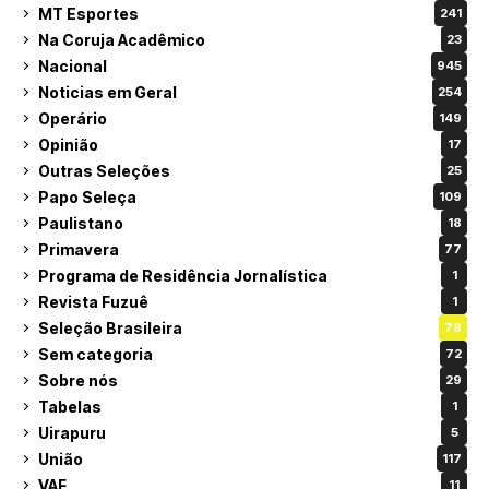
MT Esportes
241
Na Coruja Acadêmico
23
Nacional
945
Noticias em Geral
254
Operário
149
Opinião
17
Outras Seleções
25
Papo Seleça
109
Paulistano
18
Primavera
77
Programa de Residência Jornalística
1
Revista Fuzuê
1
Seleção Brasileira
78
Sem categoria
72
Sobre nós
29
Tabelas
1
Uirapuru
5
União
117
VAF
11