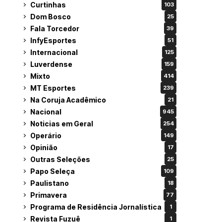
Curtinhas
103
Dom Bosco
25
Fala Torcedor
39
InfyEsportes
51
Internacional
125
Luverdense
159
Mixto
414
MT Esportes
239
Na Coruja Acadêmico
21
Nacional
945
Noticias em Geral
254
Operário
149
Opinião
17
Outras Seleções
25
Papo Seleça
109
Paulistano
18
Primavera
77
Programa de Residência Jornalística
1
Revista Fuzuê
1