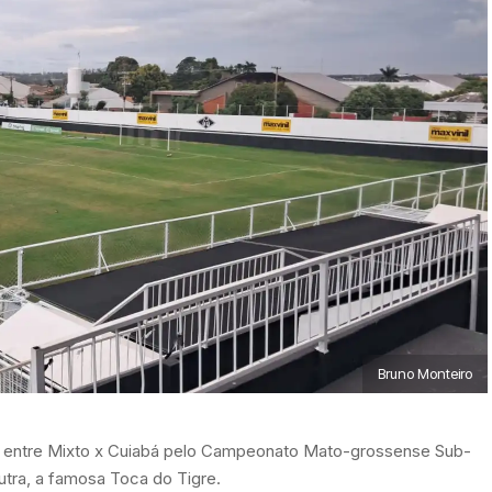
Bruno Monteiro
al entre Mixto x Cuiabá pelo Campeonato Mato-grossense Sub-
Dutra, a famosa Toca do Tigre.