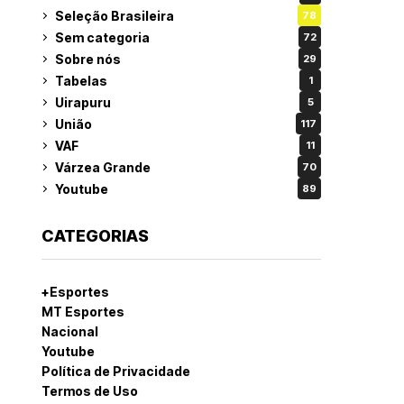
Seleção Brasileira
78
Sem categoria
72
Sobre nós
29
Tabelas
1
Uirapuru
5
União
117
VAF
11
Várzea Grande
70
Youtube
89
CATEGORIAS
+Esportes
MT Esportes
Nacional
Youtube
Política de Privacidade
Termos de Uso