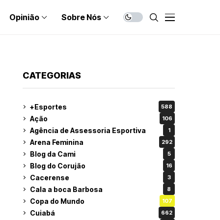
Opinião
Sobre Nós
CATEGORIAS
+Esportes
588
Ação
106
Agência de Assessoria Esportiva
1
Arena Feminina
292
Blog da Cami
5
Blog do Corujão
16
Cacerense
3
Cala a boca Barbosa
8
Copa do Mundo
107
Cuiabá
662