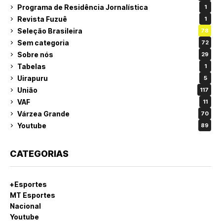
Programa de Residência Jornalística
1
Revista Fuzuê
1
Seleção Brasileira
78
Sem categoria
72
Sobre nós
29
Tabelas
1
Uirapuru
5
União
117
VAF
11
Várzea Grande
70
Youtube
89
CATEGORIAS
+Esportes
MT Esportes
Nacional
Youtube