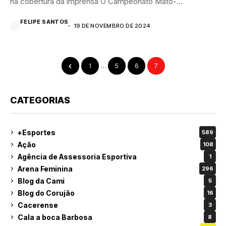
na cobertura da imprensa O Campeonato Mato-
grossense...
FELIPE SANTOS
19 DE NOVEMBRO DE 2024
1
…
5
6
7
CATEGORIAS
+Esportes
589
Ação
108
Agência de Assessoria Esportiva
1
Arena Feminina
296
Blog da Cami
5
Blog do Corujão
16
Cacerense
3
Cala a boca Barbosa
8