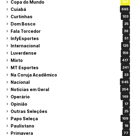
Copa do Mundo
107
Cuiabá
665
Curtinhas
103
Dom Bosco
25
Fala Torcedor
39
InfyEsportes
51
Internacional
125
Luverdense
159
Mixto
417
MT Esportes
241
Na Coruja Acadêmico
23
Nacional
945
Noticias em Geral
254
Operário
149
Opinião
17
Outras Seleções
25
Papo Seleça
109
Paulistano
19
Primavera
77