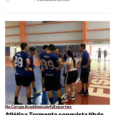
Na Coruja Acadêmico
InfyEsportes
Atlética Tormenta conquista título