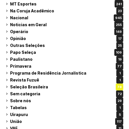
MT Esportes
241
Na Coruja Acadêmico
23
Nacional
945
Noticias em Geral
255
Operário
149
Opinião
17
Outras Seleções
25
Papo Seleça
109
Paulistano
19
Primavera
77
Programa de Residência Jornalística
1
Revista Fuzuê
1
Seleção Brasileira
78
Sem categoria
72
Sobre nós
29
Tabelas
1
Uirapuru
5
União
117
VAF
11