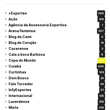
+Esportes
589
Ação
108
Agência de Assessoria Esportiva
1
Arena Feminina
297
Blog da Cami
5
Blog do Corujão
16
Cacerense
3
Cala a boca Barbosa
8
Copa do Mundo
107
Cuiabá
666
Curtinhas
103
Dom Bosco
25
Fala Torcedor
39
InfyEsportes
51
Internacional
125
Luverdense
159
Mixto
418