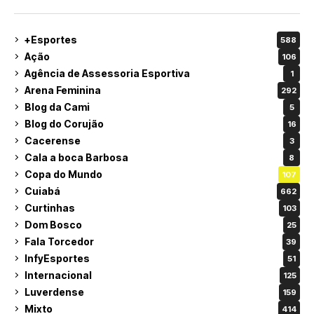
+Esportes
588
Ação
106
Agência de Assessoria Esportiva
1
Arena Feminina
292
Blog da Cami
5
Blog do Corujão
16
Cacerense
3
Cala a boca Barbosa
8
Copa do Mundo
107
Cuiabá
662
Curtinhas
103
Dom Bosco
25
Fala Torcedor
39
InfyEsportes
51
Internacional
125
Luverdense
159
Mixto
414