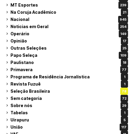
MT Esportes
239
Na Coruja Acadêmico
21
Nacional
945
Noticias em Geral
254
Operário
149
Opinião
17
Outras Seleções
25
Papo Seleça
109
Paulistano
18
Primavera
77
Programa de Residência Jornalística
1
Revista Fuzuê
1
Seleção Brasileira
78
Sem categoria
72
Sobre nós
29
Tabelas
1
Uirapuru
5
União
117