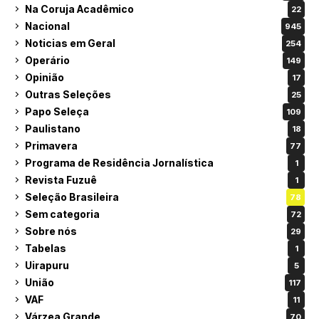
Na Coruja Acadêmico
22
Nacional
945
Noticias em Geral
254
Operário
149
Opinião
17
Outras Seleções
25
Papo Seleça
109
Paulistano
18
Primavera
77
Programa de Residência Jornalística
1
Revista Fuzuê
1
Seleção Brasileira
78
Sem categoria
72
Sobre nós
29
Tabelas
1
Uirapuru
5
União
117
VAF
11
Várzea Grande
70