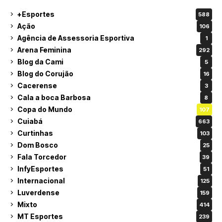
+Esportes
588
Ação
106
Agência de Assessoria Esportiva
1
Arena Feminina
292
Blog da Cami
5
Blog do Corujão
16
Cacerense
3
Cala a boca Barbosa
8
Copa do Mundo
107
Cuiabá
663
Curtinhas
103
Dom Bosco
25
Fala Torcedor
39
InfyEsportes
51
Internacional
125
Luverdense
159
Mixto
414
MT Esportes
239