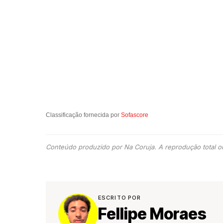
Classificação fornecida por
Sofascore
Conteúdo produzido por Na Coruja. A reprodução total ou
ESCRITO POR
Fellipe Moraes