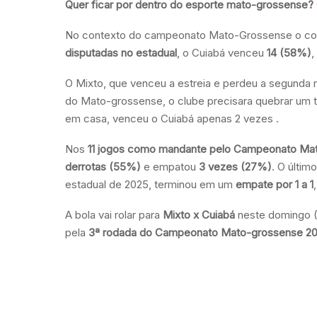
Quer ficar por dentro do esporte mato-grossense?
No contexto do campeonato Mato-Grossense o confr
disputadas no estadual
, o Cuiabá venceu
14 (58%)
O Mixto, que venceu a estreia e perdeu a segunda 
do Mato-grossense, o clube precisara quebrar um 
em casa, venceu o Cuiabá apenas 2 vezes .
Nos
11 jogos como mandante pelo Campeonato Ma
derrotas (55%)
e empatou
3 vezes (27%)
. O últim
estadual de 2025, terminou em um
empate por 1 a 1
A bola vai rolar para
Mixto x Cuiabá
neste domingo (
pela
3ª rodada do Campeonato Mato-grossense 2