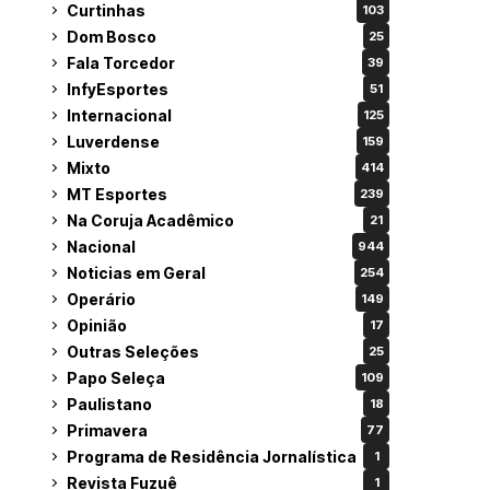
Curtinhas
103
Dom Bosco
25
Fala Torcedor
39
InfyEsportes
51
Internacional
125
Luverdense
159
Mixto
414
MT Esportes
239
Na Coruja Acadêmico
21
Nacional
944
Noticias em Geral
254
Operário
149
Opinião
17
Outras Seleções
25
Papo Seleça
109
Paulistano
18
Primavera
77
Programa de Residência Jornalística
1
Revista Fuzuê
1