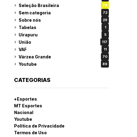
Seleção Brasileira
78
Sem categoria
72
Sobre nós
29
Tabelas
1
Uirapuru
5
União
117
VAF
11
Várzea Grande
70
Youtube
89
CATEGORIAS
+Esportes
MT Esportes
Nacional
Youtube
Política de Privacidade
Termos de Uso