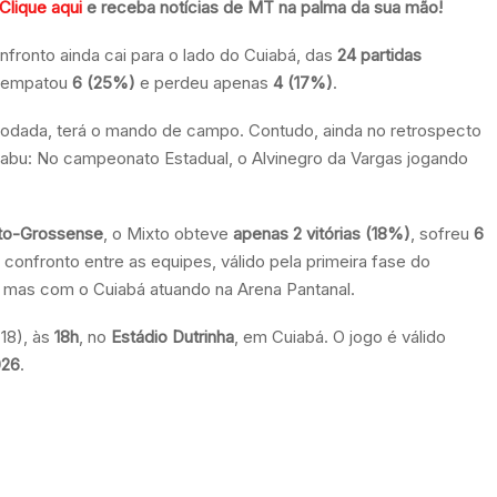
Clique aqui
e receba notícias de MT na palma da sua mão!
onto ainda cai para o lado do Cuiabá, das
24 partidas
, empatou
6 (25%)
e perdeu apenas
4 (17%)
.
rodada, terá o mando de campo. Contudo, ainda no retrospecto
tabu: No campeonato Estadual, o Alvinegro da Vargas jogando
to-Grossense
, o Mixto obteve
apenas 2 vitórias (18%)
, sofreu
6
o confronto entre as equipes, válido pela primeira fase do
, mas com o Cuiabá atuando na Arena Pantanal.
18), às
18h
, no
Estádio Dutrinha
, em Cuiabá. O jogo é válido
026
.