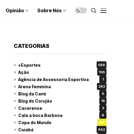
Opinião
Sobre Nós
CATEGORIAS
+Esportes
588
Ação
106
Agência de Assessoria Esportiva
1
Arena Feminina
292
Blog da Cami
5
Blog do Corujão
16
Cacerense
3
Cala a boca Barbosa
8
Copa do Mundo
107
Cuiabá
662