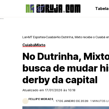
Tabela
```
Lar
MT Esportes
Cuiabá
No Dutrinha, Mixto recebe o Cuiabá e
Cuiabá
Mixto
No Dutrinha, Mixt
busca de mudar hi
derby da capital
Atualizado em
17/01/2026 às 10:18
FELLIPE MORAES
17 DE JANEIRO DE 2026
1 MINUTOS L