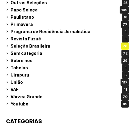
Outras Seleções
25
Papo Seleça
109
Paulistano
18
Primavera
77
Programa de Residência Jornalística
1
Revista Fuzuê
1
Seleção Brasileira
78
Sem categoria
72
Sobre nós
29
Tabelas
1
Uirapuru
5
União
117
VAF
11
Várzea Grande
70
Youtube
89
CATEGORIAS