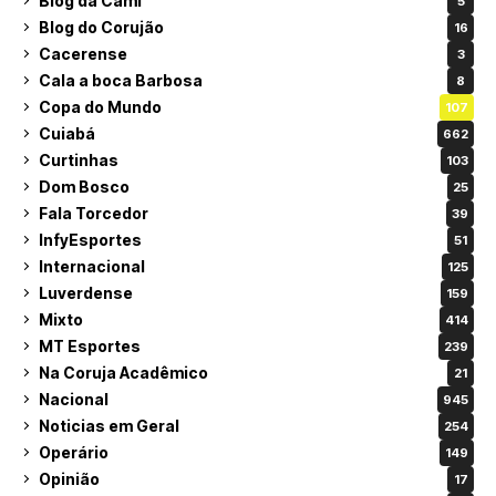
Blog da Cami
5
Blog do Corujão
16
Cacerense
3
Cala a boca Barbosa
8
Copa do Mundo
107
Cuiabá
662
Curtinhas
103
Dom Bosco
25
Fala Torcedor
39
InfyEsportes
51
Internacional
125
Luverdense
159
Mixto
414
MT Esportes
239
Na Coruja Acadêmico
21
Nacional
945
Noticias em Geral
254
Operário
149
Opinião
17