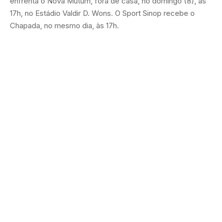
enfrenta o Nova Mutum, fora de casa, no domingo (8), às
17h, no Estádio Valdir D. Wons. O Sport Sinop recebe o
Chapada, no mesmo dia, às 17h.