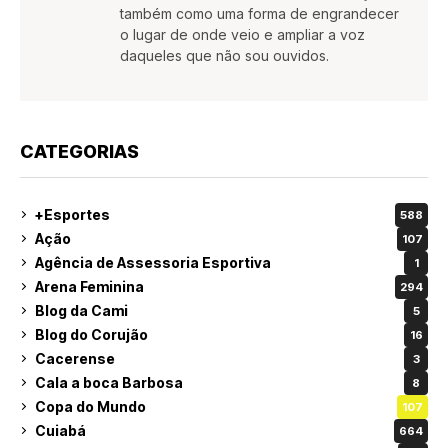
também como uma forma de engrandecer
o lugar de onde veio e ampliar a voz
daqueles que não sou ouvidos.
CATEGORIAS
+Esportes
588
Ação
107
Agência de Assessoria Esportiva
1
Arena Feminina
294
Blog da Cami
5
Blog do Corujão
16
Cacerense
3
Cala a boca Barbosa
8
Copa do Mundo
107
Cuiabá
664