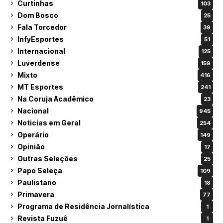
Curtinhas
103
Dom Bosco
25
Fala Torcedor
39
InfyEsportes
51
Internacional
125
Luverdense
159
Mixto
416
MT Esportes
241
Na Coruja Acadêmico
23
Nacional
945
Noticias em Geral
254
Operário
149
Opinião
17
Outras Seleções
25
Papo Seleça
109
Paulistano
18
Primavera
77
Programa de Residência Jornalística
1
Revista Fuzuê
1