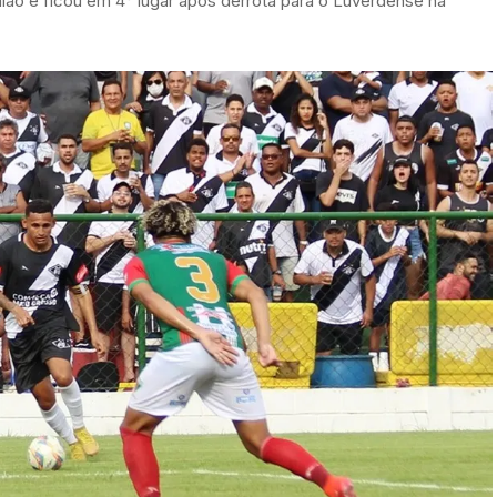
nião e ficou em 4° lugar após derrota para o Luverdense na