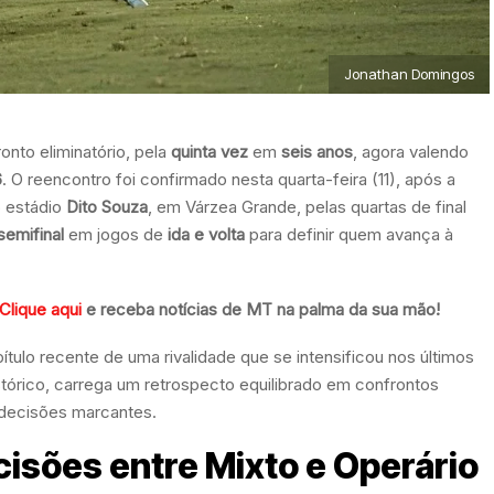
Jonathan Domingos
nto eliminatório, pela
quinta vez
em
seis anos
, agora valendo
6
. O reencontro foi confirmado nesta quarta-feira (11), após a
o estádio
Dito Souza
, em Várzea Grande, pelas quartas de final
semifinal
em jogos de
ida e volta
para definir quem avança à
Clique aqui
e receba notícias de MT na palma da sua mão!
tulo recente de uma rivalidade que se intensificou nos últimos
tórico, carrega um retrospecto equilibrado em confrontos
e decisões marcantes.
cisões entre Mixto e Operário