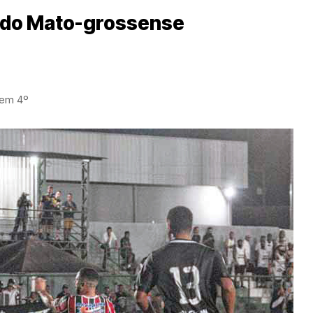
r do Mato-grossense
 em 4º