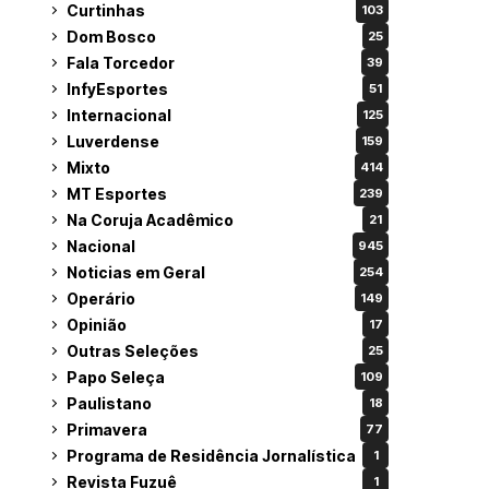
Curtinhas
103
Dom Bosco
25
Fala Torcedor
39
InfyEsportes
51
Internacional
125
Luverdense
159
Mixto
414
MT Esportes
239
Na Coruja Acadêmico
21
Nacional
945
Noticias em Geral
254
Operário
149
Opinião
17
Outras Seleções
25
Papo Seleça
109
Paulistano
18
Primavera
77
Programa de Residência Jornalística
1
Revista Fuzuê
1