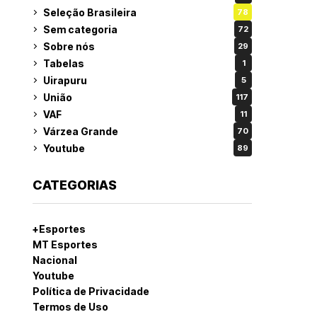
Seleção Brasileira
78
Sem categoria
72
Sobre nós
29
Tabelas
1
Uirapuru
5
União
117
VAF
11
Várzea Grande
70
Youtube
89
CATEGORIAS
+Esportes
MT Esportes
Nacional
Youtube
Política de Privacidade
Termos de Uso