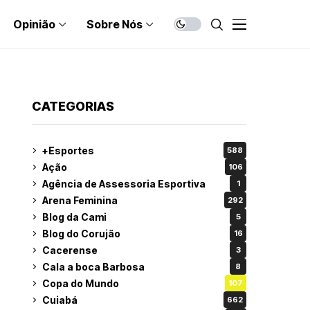
Opinião
Sobre Nós
CATEGORIAS
+Esportes
588
Ação
106
Agência de Assessoria Esportiva
1
Arena Feminina
292
Blog da Cami
5
Blog do Corujão
16
Cacerense
3
Cala a boca Barbosa
8
Copa do Mundo
107
Cuiabá
662