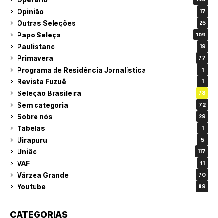
Opinião
17
Outras Seleções
25
Papo Seleça
109
Paulistano
19
Primavera
77
Programa de Residência Jornalística
1
Revista Fuzuê
1
Seleção Brasileira
78
Sem categoria
72
Sobre nós
29
Tabelas
1
Uirapuru
5
União
117
VAF
11
Várzea Grande
70
Youtube
89
CATEGORIAS