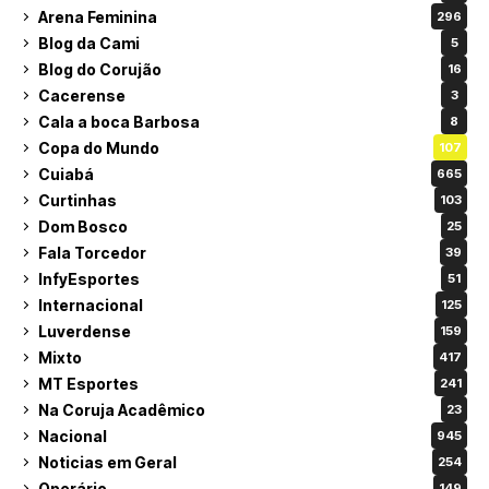
Arena Feminina
296
Blog da Cami
5
Blog do Corujão
16
Cacerense
3
Cala a boca Barbosa
8
Copa do Mundo
107
Cuiabá
665
Curtinhas
103
Dom Bosco
25
Fala Torcedor
39
InfyEsportes
51
Internacional
125
Luverdense
159
Mixto
417
MT Esportes
241
Na Coruja Acadêmico
23
Nacional
945
Noticias em Geral
254
Operário
149