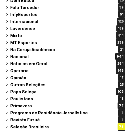
Dom Bosco
25
Fala Torcedor
39
InfyEsportes
51
Internacional
125
Luverdense
159
Mixto
414
MT Esportes
239
Na Coruja Acadêmico
21
Nacional
944
Noticias em Geral
254
Operário
149
Opinião
17
Outras Seleções
25
Papo Seleça
109
Paulistano
18
Primavera
77
Programa de Residência Jornalística
1
Revista Fuzuê
1
Seleção Brasileira
78