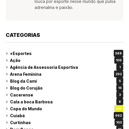
louca por esporte nesse mundo que pulsa
adrenalina e paixão.
CATEGORIAS
+Esportes
588
Ação
106
Agência de Assessoria Esportiva
1
Arena Feminina
292
Blog da Cami
5
Blog do Corujão
16
Cacerense
3
Cala a boca Barbosa
8
Copa do Mundo
107
Cuiabá
662
Curtinhas
103