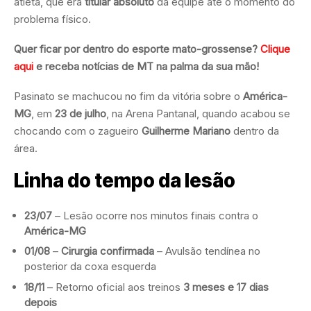
atleta, que era
titular absoluto
da equipe até o momento do
problema físico.
Quer ficar por dentro do esporte mato-grossense?
Clique
aqui
e receba notícias de MT na palma da sua mão!
Pasinato se machucou no fim da vitória sobre o
América-
MG
, em
23 de julho
, na Arena Pantanal, quando acabou se
chocando com o zagueiro
Guilherme Mariano
dentro da
área.
Linha do tempo da lesão
23/07
– Lesão ocorre nos minutos finais contra o
América-MG
01/08
–
Cirurgia confirmada
– Avulsão tendínea no
posterior da coxa esquerda
18/11
– Retorno oficial aos treinos
3 meses e 17 dias
depois