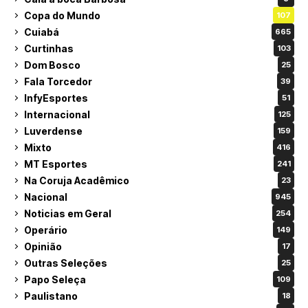
Copa do Mundo
107
Cuiabá
665
Curtinhas
103
Dom Bosco
25
Fala Torcedor
39
InfyEsportes
51
Internacional
125
Luverdense
159
Mixto
416
MT Esportes
241
Na Coruja Acadêmico
23
Nacional
945
Noticias em Geral
254
Operário
149
Opinião
17
Outras Seleções
25
Papo Seleça
109
Paulistano
18