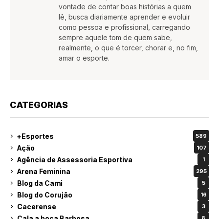
vontade de contar boas histórias a quem
lê, busca diariamente aprender e evoluir
como pessoa e profissional, carregando
sempre aquele tom de quem sabe,
realmente, o que é torcer, chorar e, no fim,
amar o esporte.
CATEGORIAS
+Esportes
589
Ação
107
Agência de Assessoria Esportiva
1
Arena Feminina
295
Blog da Cami
5
Blog do Corujão
16
Cacerense
3
Cala a boca Barbosa
8