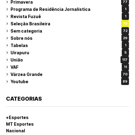
Primavera
77
Programa de Residência Jornalística
1
Revista Fuzuê
1
Seleção Brasileira
78
Sem categoria
72
Sobre nós
29
Tabelas
1
Uirapuru
5
União
117
VAF
11
Várzea Grande
70
Youtube
89
CATEGORIAS
+Esportes
MT Esportes
Nacional