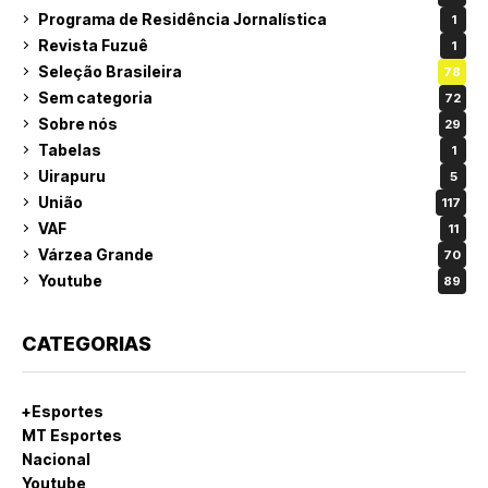
Programa de Residência Jornalística
1
Revista Fuzuê
1
Seleção Brasileira
78
Sem categoria
72
Sobre nós
29
Tabelas
1
Uirapuru
5
União
117
VAF
11
Várzea Grande
70
Youtube
89
CATEGORIAS
+Esportes
MT Esportes
Nacional
Youtube