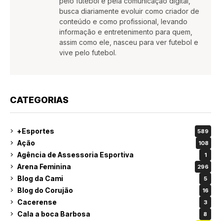
pelo futebol e pela comunicação digital,
busca diariamente evoluir como criador de
conteúdo e como profissional, levando
informação e entretenimento para quem,
assim como ele, nasceu para ver futebol e
vive pelo futebol.
CATEGORIAS
+Esportes
589
Ação
108
Agência de Assessoria Esportiva
1
Arena Feminina
296
Blog da Cami
5
Blog do Corujão
16
Cacerense
3
Cala a boca Barbosa
8