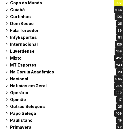
Copa do Mundo
107
Cuiabá
665
Curtinhas
103
Dom Bosco
25
Fala Torcedor
39
InfyEsportes
51
Internacional
125
Luverdense
159
Mixto
417
MT Esportes
241
Na Coruja Acadêmico
23
Nacional
945
Noticias em Geral
254
Operário
149
Opinião
17
Outras Seleções
25
Papo Seleça
109
Paulistano
19
Primavera
77