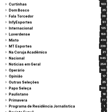
Curtinhas
103
Dom Bosco
25
Fala Torcedor
39
InfyEsportes
51
Internacional
125
Luverdense
159
Mixto
414
MT Esportes
239
Na Coruja Acadêmico
21
Nacional
945
Noticias em Geral
254
Operário
149
Opinião
17
Outras Seleções
25
Papo Seleça
109
Paulistano
18
Primavera
77
Programa de Residência Jornalística
1