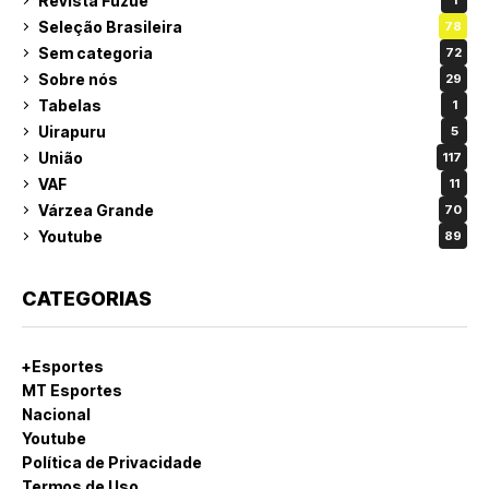
Revista Fuzuê
1
Seleção Brasileira
78
Sem categoria
72
Sobre nós
29
Tabelas
1
Uirapuru
5
União
117
VAF
11
Várzea Grande
70
Youtube
89
CATEGORIAS
+Esportes
MT Esportes
Nacional
Youtube
Política de Privacidade
Termos de Uso