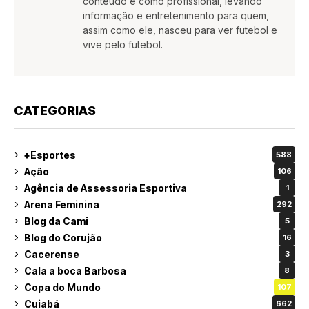
conteúdo e como profissional, levando
informação e entretenimento para quem,
assim como ele, nasceu para ver futebol e
vive pelo futebol.
CATEGORIAS
+Esportes
588
Ação
106
Agência de Assessoria Esportiva
1
Arena Feminina
292
Blog da Cami
5
Blog do Corujão
16
Cacerense
3
Cala a boca Barbosa
8
Copa do Mundo
107
Cuiabá
662