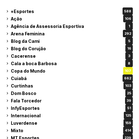
+Esportes
588
Ação
106
Agência de Assessoria Esportiva
1
Arena Feminina
292
Blog da Cami
5
Blog do Corujão
16
Cacerense
3
Cala a boca Barbosa
8
Copa do Mundo
107
Cuiabá
662
Curtinhas
103
Dom Bosco
25
Fala Torcedor
39
InfyEsportes
51
Internacional
125
Luverdense
159
Mixto
414
MT Esportes
239