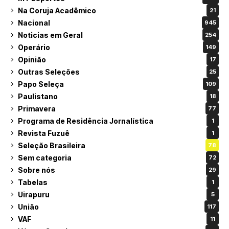
Na Coruja Acadêmico
21
Nacional
945
Noticias em Geral
254
Operário
149
Opinião
17
Outras Seleções
25
Papo Seleça
109
Paulistano
18
Primavera
77
Programa de Residência Jornalística
1
Revista Fuzuê
1
Seleção Brasileira
78
Sem categoria
72
Sobre nós
29
Tabelas
1
Uirapuru
5
União
117
VAF
11