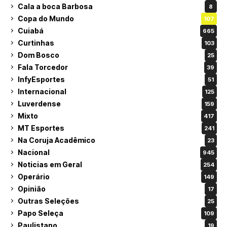
Cala a boca Barbosa
8
Copa do Mundo
107
Cuiabá
665
Curtinhas
103
Dom Bosco
25
Fala Torcedor
39
InfyEsportes
51
Internacional
125
Luverdense
159
Mixto
417
MT Esportes
241
Na Coruja Acadêmico
23
Nacional
945
Noticias em Geral
254
Operário
149
Opinião
17
Outras Seleções
25
Papo Seleça
109
Paulistano
19