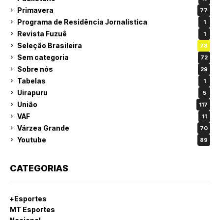
Primavera
77
Programa de Residência Jornalística
1
Revista Fuzuê
1
Seleção Brasileira
78
Sem categoria
72
Sobre nós
29
Tabelas
1
Uirapuru
5
União
117
VAF
11
Várzea Grande
70
Youtube
89
CATEGORIAS
+Esportes
MT Esportes