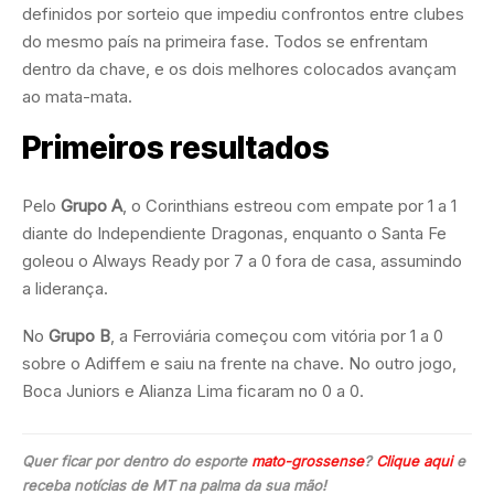
definidos por sorteio que impediu confrontos entre clubes
do mesmo país na primeira fase. Todos se enfrentam
dentro da chave, e os dois melhores colocados avançam
ao mata-mata.
Primeiros resultados
Pelo
Grupo A
, o Corinthians estreou com empate por 1 a 1
diante do Independiente Dragonas, enquanto o Santa Fe
goleou o Always Ready por 7 a 0 fora de casa, assumindo
a liderança.
No
Grupo B
, a Ferroviária começou com vitória por 1 a 0
sobre o Adiffem e saiu na frente na chave. No outro jogo,
Boca Juniors e Alianza Lima ficaram no 0 a 0.
Quer ficar por dentro do esporte
mato-grossense
?
Clique aqui
e
receba notícias de MT na palma da sua mão!