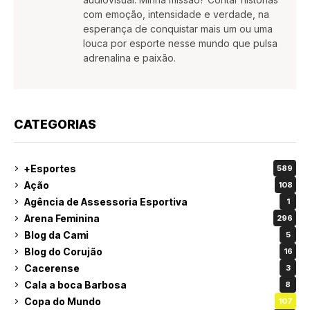
com emoção, intensidade e verdade, na
esperança de conquistar mais um ou uma
louca por esporte nesse mundo que pulsa
adrenalina e paixão.
CATEGORIAS
+Esportes
589
Ação
108
Agência de Assessoria Esportiva
1
Arena Feminina
296
Blog da Cami
5
Blog do Corujão
16
Cacerense
3
Cala a boca Barbosa
8
Copa do Mundo
107