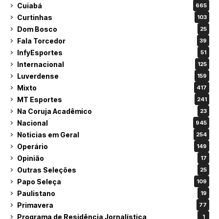
Cuiabá
665
Curtinhas
103
Dom Bosco
25
Fala Torcedor
39
InfyEsportes
51
Internacional
125
Luverdense
159
Mixto
417
MT Esportes
241
Na Coruja Acadêmico
23
Nacional
945
Noticias em Geral
254
Operário
149
Opinião
17
Outras Seleções
25
Papo Seleça
109
Paulistano
19
Primavera
77
Programa de Residência Jornalística
1