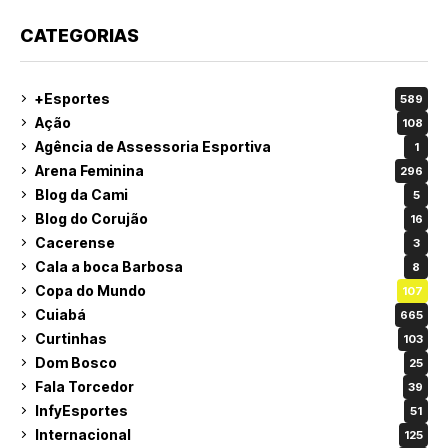
CATEGORIAS
+Esportes
589
Ação
108
Agência de Assessoria Esportiva
1
Arena Feminina
296
Blog da Cami
5
Blog do Corujão
16
Cacerense
3
Cala a boca Barbosa
8
Copa do Mundo
107
Cuiabá
665
Curtinhas
103
Dom Bosco
25
Fala Torcedor
39
InfyEsportes
51
Internacional
125