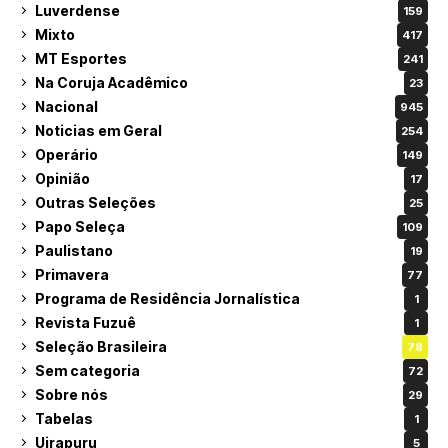
Luverdense
159
Mixto
417
MT Esportes
241
Na Coruja Acadêmico
23
Nacional
945
Noticias em Geral
254
Operário
149
Opinião
17
Outras Seleções
25
Papo Seleça
109
Paulistano
19
Primavera
77
Programa de Residência Jornalística
1
Revista Fuzuê
1
Seleção Brasileira
78
Sem categoria
72
Sobre nós
29
Tabelas
1
Uirapuru
5