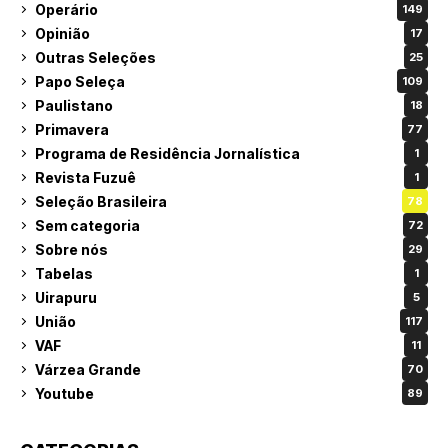
Operário
149
Opinião
17
Outras Seleções
25
Papo Seleça
109
Paulistano
18
Primavera
77
Programa de Residência Jornalística
1
Revista Fuzuê
1
Seleção Brasileira
78
Sem categoria
72
Sobre nós
29
Tabelas
1
Uirapuru
5
União
117
VAF
11
Várzea Grande
70
Youtube
89