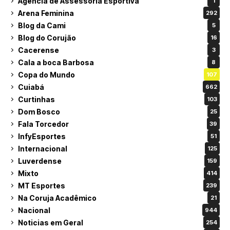
Agência de Assessoria Esportiva
1
Arena Feminina
292
Blog da Cami
5
Blog do Corujão
16
Cacerense
3
Cala a boca Barbosa
8
Copa do Mundo
107
Cuiabá
662
Curtinhas
103
Dom Bosco
25
Fala Torcedor
39
InfyEsportes
51
Internacional
125
Luverdense
159
Mixto
414
MT Esportes
239
Na Coruja Acadêmico
21
Nacional
944
Noticias em Geral
254