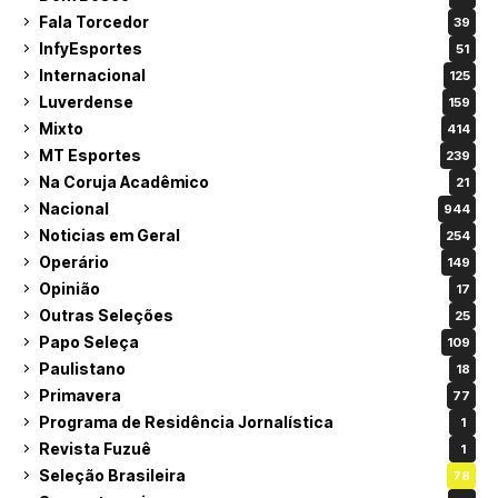
Fala Torcedor
39
InfyEsportes
51
Internacional
125
Luverdense
159
Mixto
414
MT Esportes
239
Na Coruja Acadêmico
21
Nacional
944
Noticias em Geral
254
Operário
149
Opinião
17
Outras Seleções
25
Papo Seleça
109
Paulistano
18
Primavera
77
Programa de Residência Jornalística
1
Revista Fuzuê
1
Seleção Brasileira
78