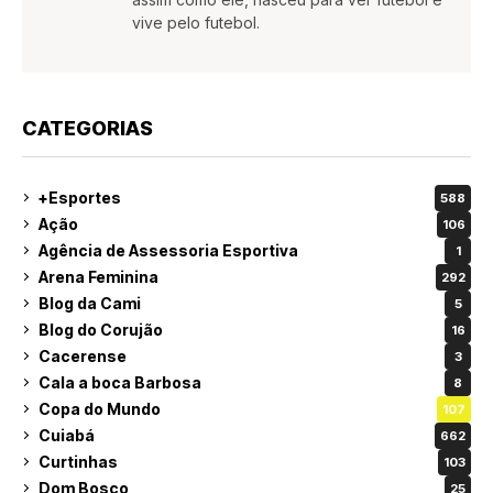
vive pelo futebol.
CATEGORIAS
+Esportes
588
Ação
106
Agência de Assessoria Esportiva
1
Arena Feminina
292
Blog da Cami
5
Blog do Corujão
16
Cacerense
3
Cala a boca Barbosa
8
Copa do Mundo
107
Cuiabá
662
Curtinhas
103
Dom Bosco
25