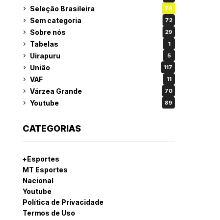
Seleção Brasileira
78
Sem categoria
72
Sobre nós
29
Tabelas
1
Uirapuru
5
União
117
VAF
11
Várzea Grande
70
Youtube
89
CATEGORIAS
+Esportes
MT Esportes
Nacional
Youtube
Política de Privacidade
Termos de Uso