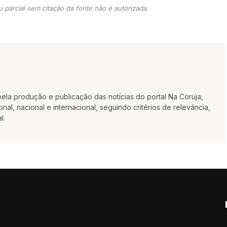
 parcial sem citação da fonte não é autorizada.
la produção e publicação das notícias do portal Na Coruja,
al, nacional e internacional, seguindo critérios de relevância,
l.