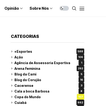
Opinião
Sobre Nós
CATEGORIAS
+Esportes
588
Ação
106
Agência de Assessoria Esportiva
1
Arena Feminina
292
Blog da Cami
5
Blog do Corujão
16
Cacerense
3
Cala a boca Barbosa
8
Copa do Mundo
107
Cuiabá
662