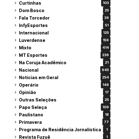
Curtinhas
103
Dom Bosco
25
Fala Torcedor
39
InfyEsportes
51
Internacional
125
Luverdense
159
Mixto
414
MT Esportes
239
Na Coruja Acadêmico
21
Nacional
945
Noticias em Geral
254
Operário
149
Opinião
17
Outras Seleções
25
Papo Seleça
109
Paulistano
18
Primavera
77
Programa de Residência Jornalística
1
Revista Fuzuê
1