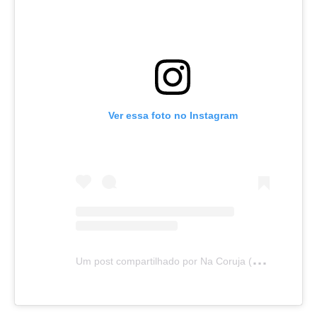
Ver essa foto no Instagram
U
m post compartilhado por Na Coruja (@canalnacoruja)