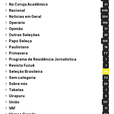
Na Coruja Acadêmico
21
Nacional
945
Noticias em Geral
254
Operário
149
Opinião
17
Outras Seleções
25
Papo Seleça
109
Paulistano
18
Primavera
77
Programa de Residência Jornalística
1
Revista Fuzuê
1
Seleção Brasileira
78
Sem categoria
72
Sobre nós
29
Tabelas
1
Uirapuru
5
União
117
VAF
11