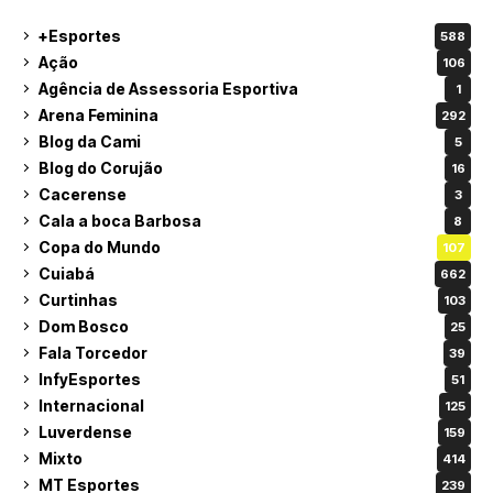
+Esportes
588
Ação
106
Agência de Assessoria Esportiva
1
Arena Feminina
292
Blog da Cami
5
Blog do Corujão
16
Cacerense
3
Cala a boca Barbosa
8
Copa do Mundo
107
Cuiabá
662
Curtinhas
103
Dom Bosco
25
Fala Torcedor
39
InfyEsportes
51
Internacional
125
Luverdense
159
Mixto
414
MT Esportes
239