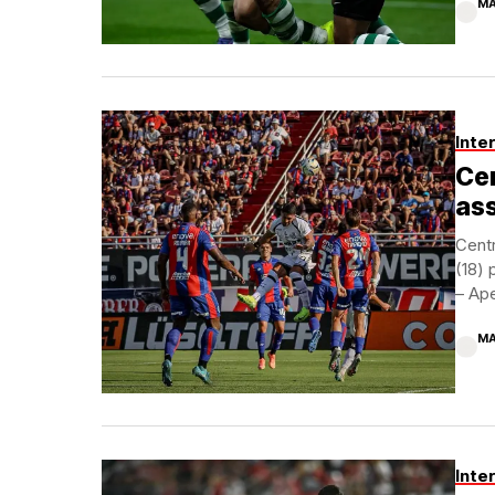
MA
Inte
Cen
ass
Centr
(18) 
– Ape
MA
Inte