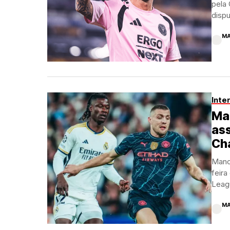
pela
dispu
MA
Inte
Man
ass
Ch
Manch
feir
Leagu
MA