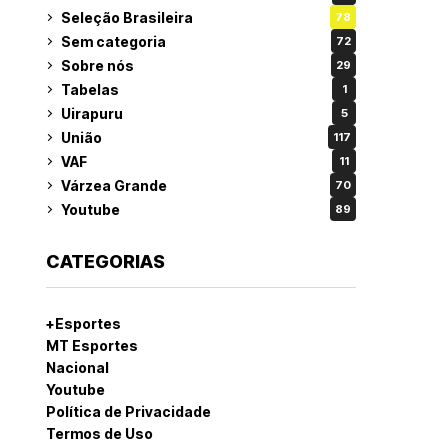
Seleção Brasileira
78
Sem categoria
72
Sobre nós
29
Tabelas
1
Uirapuru
5
União
117
VAF
11
Várzea Grande
70
Youtube
89
CATEGORIAS
+Esportes
MT Esportes
Nacional
Youtube
Política de Privacidade
Termos de Uso