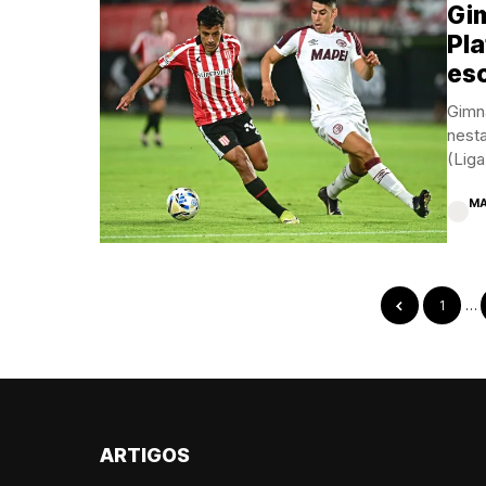
Gi
Pla
es
Gimn
nesta
(Liga
MA
1
…
ARTIGOS