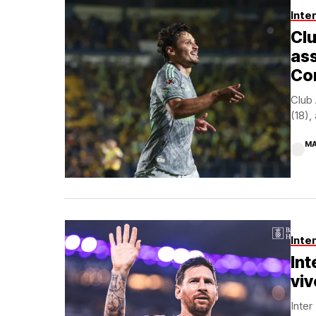
Inte
Clu
ass
Co
Club 
(18),
MA
Inte
Int
viv
Inter