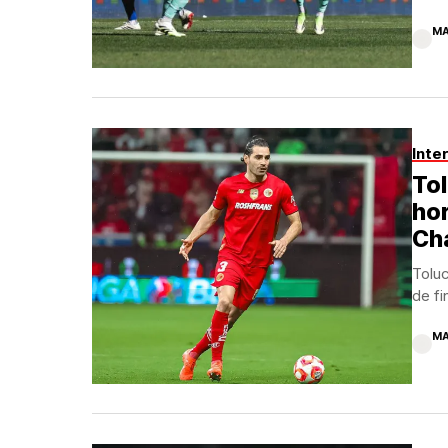
MA
Inte
Tol
hor
Ch
Toluc
de fi
MA