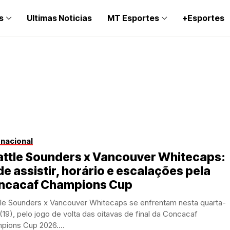
s
Ultimas Noticias
MT Esportes
+Esportes
rnacional
attle Sounders x Vancouver Whitecaps:
e assistir, horário e escalações pela
ncacaf Champions Cup
tle Sounders x Vancouver Whitecaps se enfrentam nesta quarta-
 (19), pelo jogo de volta das oitavas de final da Concacaf
pions Cup 2026....