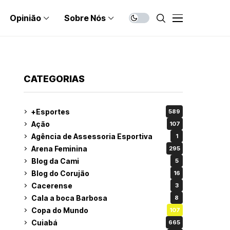
Opinião
Sobre Nós
CATEGORIAS
+Esportes
589
Ação
107
Agência de Assessoria Esportiva
1
Arena Feminina
295
Blog da Cami
5
Blog do Corujão
16
Cacerense
3
Cala a boca Barbosa
8
Copa do Mundo
107
Cuiabá
665