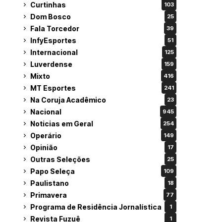
Curtinhas
103
Dom Bosco
25
Fala Torcedor
39
InfyEsportes
51
Internacional
125
Luverdense
159
Mixto
416
MT Esportes
241
Na Coruja Acadêmico
23
Nacional
945
Noticias em Geral
254
Operário
149
Opinião
17
Outras Seleções
25
Papo Seleça
109
Paulistano
18
Primavera
77
Programa de Residência Jornalística
1
Revista Fuzuê
1