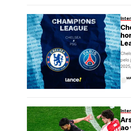
Inte
Che
ho
Le
Chels
pelo 
2025/
MA
Inte
Ars
ao 