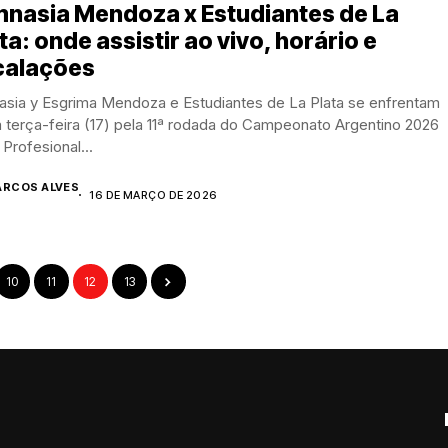
mnasia Mendoza x Estudiantes de La
ta: onde assistir ao vivo, horário e
calações
asia y Esgrima Mendoza e Estudiantes de La Plata se enfrentam
 terça-feira (17) pela 11ª rodada do Campeonato Argentino 2026
 Profesional...
RCOS ALVES
16 DE MARÇO DE 2026
10
11
12
13