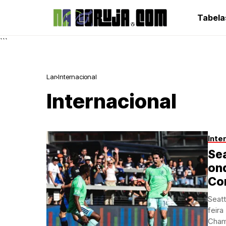
Tabela
```
Lar
Internacional
Internacional
Inte
Se
ond
Co
Seat
feira
Cham