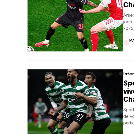
Ch
Arsen
jogo
2025/
MA
Inte
Spo
viv
Ch
Sport
de vo
partid