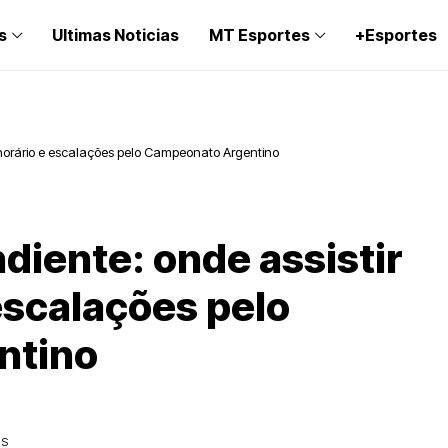
s
Ultimas Noticias
MT Esportes
+Esportes
o, horário e escalações pelo Campeonato Argentino
ndiente: onde assistir
 escalações pelo
ntino
OS