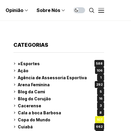
Opinião
Sobre Nós
CATEGORIAS
+Esportes
588
Ação
106
Agência de Assessoria Esportiva
1
Arena Feminina
292
Blog da Cami
5
Blog do Corujão
16
Cacerense
3
Cala a boca Barbosa
8
Copa do Mundo
107
Cuiabá
662