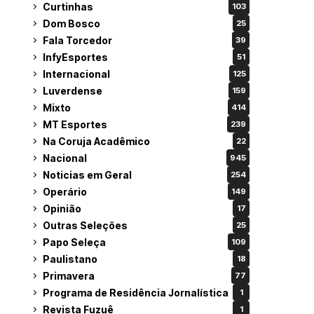
Curtinhas
103
Dom Bosco
25
Fala Torcedor
39
InfyEsportes
51
Internacional
125
Luverdense
159
Mixto
414
MT Esportes
239
Na Coruja Acadêmico
22
Nacional
945
Noticias em Geral
254
Operário
149
Opinião
17
Outras Seleções
25
Papo Seleça
109
Paulistano
18
Primavera
77
Programa de Residência Jornalística
1
Revista Fuzuê
1