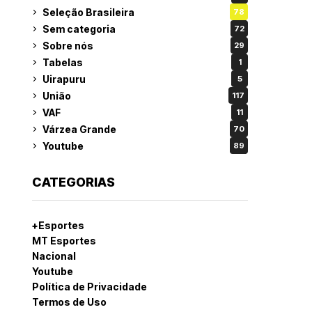
Seleção Brasileira
78
Sem categoria
72
Sobre nós
29
Tabelas
1
Uirapuru
5
União
117
VAF
11
Várzea Grande
70
Youtube
89
CATEGORIAS
+Esportes
MT Esportes
Nacional
Youtube
Política de Privacidade
Termos de Uso