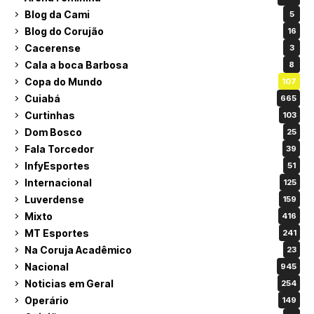
Blog da Cami
5
Blog do Corujão
16
Cacerense
3
Cala a boca Barbosa
8
Copa do Mundo
107
Cuiabá
665
Curtinhas
103
Dom Bosco
25
Fala Torcedor
39
InfyEsportes
51
Internacional
125
Luverdense
159
Mixto
416
MT Esportes
241
Na Coruja Acadêmico
23
Nacional
945
Noticias em Geral
254
Operário
149