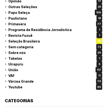
Opinião
17
Outras Seleções
25
Papo Seleça
109
Paulistano
18
Primavera
77
Programa de Residência Jornalística
1
Revista Fuzuê
1
Seleção Brasileira
78
Sem categoria
72
Sobre nós
29
Tabelas
1
Uirapuru
5
União
117
VAF
11
Várzea Grande
70
Youtube
89
CATEGORIAS