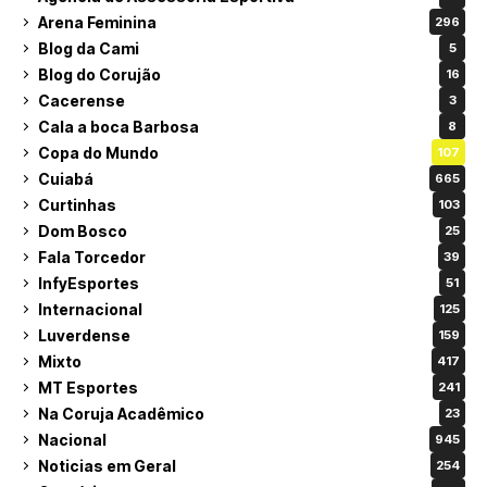
Arena Feminina
296
Blog da Cami
5
Blog do Corujão
16
Cacerense
3
Cala a boca Barbosa
8
Copa do Mundo
107
Cuiabá
665
Curtinhas
103
Dom Bosco
25
Fala Torcedor
39
InfyEsportes
51
Internacional
125
Luverdense
159
Mixto
417
MT Esportes
241
Na Coruja Acadêmico
23
Nacional
945
Noticias em Geral
254