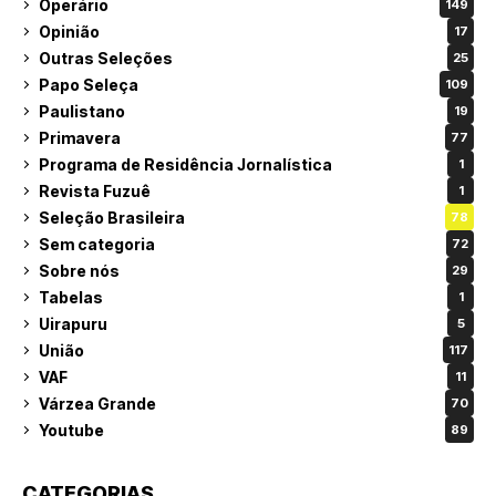
Operário
149
Opinião
17
Outras Seleções
25
Papo Seleça
109
Paulistano
19
Primavera
77
Programa de Residência Jornalística
1
Revista Fuzuê
1
Seleção Brasileira
78
Sem categoria
72
Sobre nós
29
Tabelas
1
Uirapuru
5
União
117
VAF
11
Várzea Grande
70
Youtube
89
CATEGORIAS