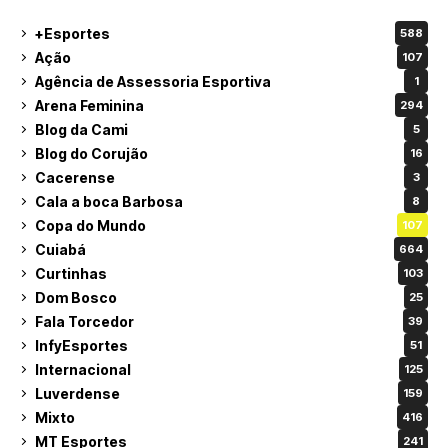
+Esportes
588
Ação
107
Agência de Assessoria Esportiva
1
Arena Feminina
294
Blog da Cami
5
Blog do Corujão
16
Cacerense
3
Cala a boca Barbosa
8
Copa do Mundo
107
Cuiabá
664
Curtinhas
103
Dom Bosco
25
Fala Torcedor
39
InfyEsportes
51
Internacional
125
Luverdense
159
Mixto
416
MT Esportes
241