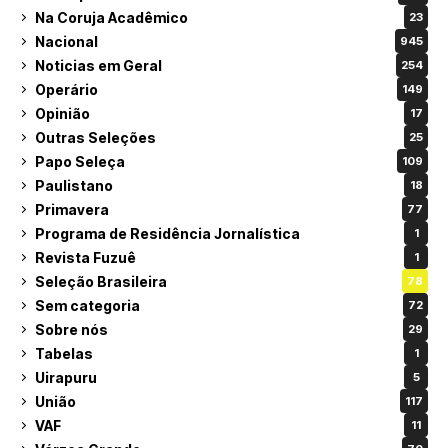
Na Coruja Acadêmico
23
Nacional
945
Noticias em Geral
254
Operário
149
Opinião
17
Outras Seleções
25
Papo Seleça
109
Paulistano
18
Primavera
77
Programa de Residência Jornalística
1
Revista Fuzuê
1
Seleção Brasileira
78
Sem categoria
72
Sobre nós
29
Tabelas
1
Uirapuru
5
União
117
VAF
11